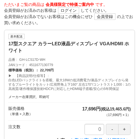
ただいまご覧の商品は
会員様限定で特価ご案内中
です。
会員登録がお済みのお客様は
ログイン
してください。
会員登録がお済みでないお客様はこの機会にぜひ
会員登録
の上でお
買い求めください。
基本配送
17型スクエア カラーLED液晶ディスプレイ VGA/HDMI ホ
ワイト
品番
GH-LCS17D-WH
JANコード
4511677130779
標準価格（税別）
22,709円
▶ 【商品説明/仕様等】
白色LEDバックライトを搭載、最大18Wの低消費電力/液晶ディスプレイから発
するブルーライトをカット/広視野角上下160° 左右170°/コントラスト1,000：1の
高画質/著作権保護技術HDCPに対応したHDMI端子搭載/安心の5年間保証
メーカー在庫潤沢、即納可
販売価格
17,696円
(税込19,465.6円)
（単価 × 入数）
（
17,696円
×
1
）
注文数