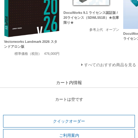
DocuWorks 9.1 ライセンス認証版 /
20ライセンス（SDWL551B）★在庫
限り★
参考上代
オープン
DocuWo
ライセン
Vectorworks Landmark 2026 スタ
ンドアロン版
標準価格（税別）
476,000円
すべてのおすすめ商品を見る
カート内情報
カートは空です
クイックオーダー
ご利用案内