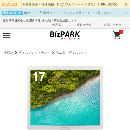
【★在庫限定・特価機種】NEC A4カラーページプリンタ PR-L4C550
新製品情報
偽サイト、詐欺サイト、フィッシングサイトにご注意ください
重要なお知らせ
三谷商事株式会社の運営する 法人向け IT総合通販サイト
ご利用案内
運営者情報
お問い合わせ
0
全商品
ディスプレイ・テレビ
モニタ・ディスプレイ