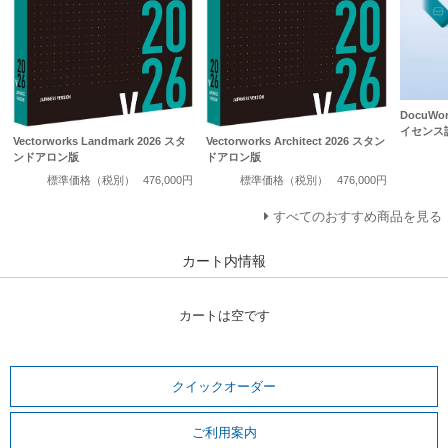
DocuWo
イセンス
Vectorworks Landmark 2026 スタ
Vectorworks Architect 2026 スタン
ンドアロン版
ドアロン版
標準価格（税別）
476,000円
標準価格（税別）
476,000円
すべてのおすすめ商品を見る
カート内情報
カートは空です
クイックオーダー
ご利用案内