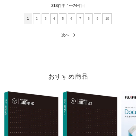
218
件中 1〜24件目
1
2
3
4
5
6
7
8
9
10
おすすめ商品