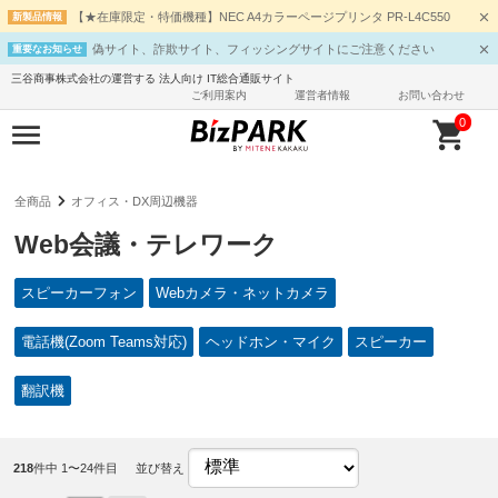
【★在庫限定・特価機種】NEC A4カラーページプリンタ PR-L4C550
新製品情報
偽サイト、詐欺サイト、フィッシングサイトにご注意ください
重要なお知らせ
三谷商事株式会社の運営する 法人向け IT総合通販サイト
ご利用案内
運営者情報
お問い合わせ
0
全商品
オフィス・DX周辺機器
Web会議・テレワーク
スピーカーフォン
Webカメラ・ネットカメラ
電話機(Zoom Teams対応)
ヘッドホン・マイク
スピーカー
翻訳機
218
件中 1〜24件目
並び替え