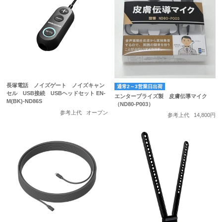
長塚電話 ノイズゲート ノイズキャン
通常2～3営業日出荷
セル USB接続 USBヘッドセット EN-
エンタープライズ製 皮膚伝導マイク
M(BK)-ND86S
（ND80-P003）
参考上代
オープン
参考上代
14,800円