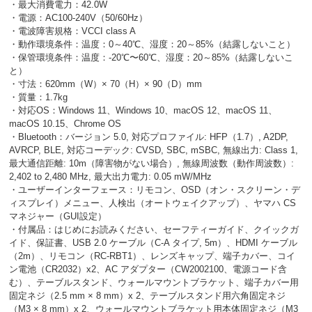
・最大消費電力：42.0W
・電源：AC100-240V（50/60Hz）
・電波障害規格：VCCI class A
・動作環境条件：温度：0～40℃、湿度：20～85%（結露しないこと）
・保管環境条件：温度：-20℃〜60℃、湿度：20～85%（結露しないこ
と）
・寸法：620mm（W）× 70（H）× 90（D）mm
・質量：1.7kg
・対応OS：Windows 11、Windows 10、macOS 12、macOS 11、
macOS 10.15、Chrome OS
・Bluetooth：バージョン 5.0, 対応プロファイル: HFP（1.7）, A2DP,
AVRCP, BLE, 対応コーデック: CVSD, SBC, mSBC, 無線出⼒: Class 1,
最⼤通信距離: 10m（障害物がない場合）, 無線周波数（動作周波数）:
2,402 to 2,480 MHz, 最⼤出⼒電⼒: 0.05 mW/MHz
・ユーザーインターフェース：リモコン、OSD（オン・スクリーン・デ
ィスプレイ）メニュー、⼈検出（オートウェイクアップ）、ヤマハ CS
マネジャー（GUI設定）
・付属品：はじめにお読みください、セーフティーガイド、クイックガ
イド、保証書、USB 2.0 ケーブル（C-A タイプ, 5m）、HDMI ケーブル
（2m）、リモコン（RC-RBT1）、レンズキャップ、端⼦カバー、コイ
ン電池（CR2032）x2、AC アダプター（CW2002100、電源コード含
む）、テーブルスタンド、ウォールマウントブラケット、端⼦カバー⽤
固定ネジ（2.5 mm × 8 mm）x 2、テーブルスタンド⽤六⾓固定ネジ
（M3 × 8 mm）x 2、ウォールマウントブラケット⽤本体固定ネジ（M3