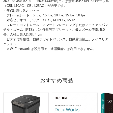
360 ※ 3840×2160、2560×1440の利用には別途USB3.0以上のケーブル
（CBL-L10AC、CBL-L25AC）が必要です。
・焦点距離：0.5 m 〜 ∞
・フレームレート：6 fps, 7.5 fps, 10 fps, 15 fps, 30 fps
・対応ビデオコーデック：YUY2, MJPEG, NV12
・フレームコントロール：スマートフレーミングまたはマニュアルパン
チルトズーム（PTZ）, 2x 任意設定プリセット、最⼤ズーム倍率: 5.0
倍、⼈検出最⼤距離: 4.5m
・ビデオ信号処理：⾃動ホワイトバランス、⾃動露出補正、ノイズリダ
クション
・※Wi-Fi network は設定用で、通話機能には利用できません。
おすすめ商品