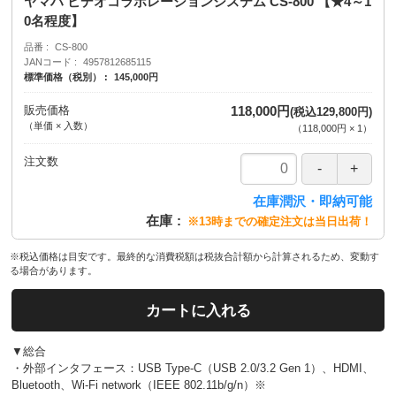
ヤマハ ビデオコラボレーションシステム CS-800 【★4～1
0名程度】
品番
CS-800
JANコード
4957812685115
標準価格（税別）
145,000円
販売価格
118,000円
(税込129,800円)
（単価 × 入数）
（
118,000円
×
1
）
注文数
在庫潤沢・即納可能
在庫
※13時までの確定注文は当日出荷！
※税込価格は目安です。最終的な消費税額は税抜合計額から計算されるため、変動す
る場合があります。
カートに入れる
▼総合
・外部インタフェース：USB Type-C（USB 2.0/3.2 Gen 1）、HDMI、
Bluetooth、Wi-Fi network（IEEE 802.11b/g/n）※