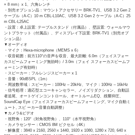
× 8 mm）x 1、六⾓レンチ
・別売オプション品：マウントアクセサリー BRK-TV1、USB 3.2 Gen 2
ケーブル（A-C）10 m CBL-L10AC、USB 3.2 Gen 2 ケーブル（A-C）25
m CBL-L25AC
・設置：卓上設置: テーブルスタンド（付属品）、壁設置: ウォールマウ
ントブラケット（付属品）、ディスプレイ下設置: BRK-TV1（別売オプ
ション品）
▼オーディオ
・マイク：Hexa-microphone（MEMS x 6）
・収音範囲：前⽅110°の⾳声を収⾳、最⼤距離: 6.0m（フェイスフォー
カスビームフォーミング無効時）/ 3.0m（フェイ スフォーカスビームフ
ォーミング有効時）
・スピーカー：フルレンジスピーカー x 1
・音量：90dBSPL（1m）
・周波数帯域：スピーカー：100Hz – 20kHz、マイク：100Hz – 16kHz
・信号処理：適応型エコーキャンセラー、ノイズリダクション、⾃動話
者追尾、オートゲインコントロール、オートルームEQ、残響抑圧、
SoundCap Eye（フェイスフォーカスビームフォーミング, マイク⾃動ミ
ュート, スピ ーカー⾳量⾃動調整）
▼カメラ&ビデオ
・視野角：120°（対角視野角）、110°（水平視野角）
・カメラセンサー：CMOS 8M ピクセル（4K）
・解像度：3840 x 2160, 2560 x 1440, 1920 x 1080, 1280 x 720, 640 x