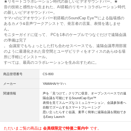
★リモートコラボレーション時代の新しいビデオサウンドバー。★
音の技術と感性から生まれた、AI搭載のリモートコラボレーション時代
の新しいビデオサウンドバー。
ヤマハのビデオサウンドバー初搭載のSoundCap Eye™による臨場感の
あるカメラ&音声ワークアシストで、発言者の言葉、表情を逃しませ
ん。
モニターガイドに従って、 PCを1本のケーブルでつなぐだけで遠隔会議
の準備は完了
。 会議室でもちょっとした打ち合わせスペースでも、遠隔会議専用部屋
のように最適化された音空間とユーザビリティをオフィスのあらゆる場
所に手軽にインストール。
すべては、最高のコラボレーションを生み出すために。
商品管理番号
CS-800
メーカー
YAMAHA/ヤマハ
関連情報
声を「見つけて」クリアに収音、オープンスペースでの遠
隔会議を可能にするSoundCap Eye™
表情を見てスムーズなコミュニケーション、会議参加者へ
自動でズームするスマートフレーミング
思い立ったらすぐ会議、素早く簡単に遠隔会議を開始でき
るEasy Launch
ただいまご覧の商品は
会員様限定で特価ご案内中
です。