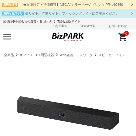
【★在庫限定・特価機種】NEC A4カラーページプリンタ PR-L4C550
新製品情報
偽サイト、詐欺サイト、フィッシングサイトにご注意ください
重要なお知らせ
三谷商事株式会社の運営する 法人向け IT総合通販サイト
ご利用案内
運営者情報
お問い合わせ
0
全商品
オフィス・DX周辺機器
Web会議・テレワーク
スピーカーフォン