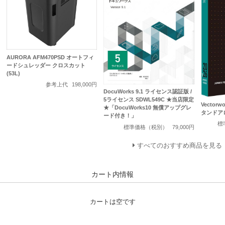
AURORA AFM470PSD オートフィ
ードシュレッダー クロスカット
(53L)
参考上代
198,000円
DocuWorks 9.1 ライセンス認証版 /
5ライセンス SDWL549C ★当店限定
Vectorwo
★「DocuWorks10 無償アップグレ
タンドア
ード付き！」
標
標準価格（税別）
79,000円
すべてのおすすめ商品を見る
カート内情報
カートは空です