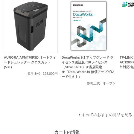
AURORA AFM470PSD オートフィ
DocuWorks 9.1 アップグレード ラ
TP-LINK
ードシュレッダー クロスカット
イセンス認証版 / 20ライセンス
AC1200
(53L)
（SDWL561C）★当店限定
外対応 
★「DocuWorks10 無償アップグレ
参考上代
198,000円
ード付き！」
参考上代
オープン
すべてのおすすめ商品を見る
カート内情報