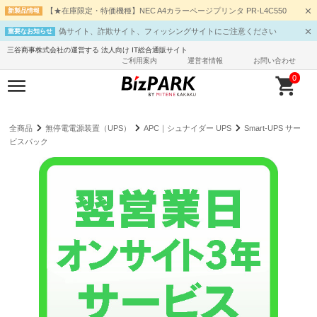
【★在庫限定・特価機種】NEC A4カラーページプリンタ PR-L4C550
新製品情報
偽サイト、詐欺サイト、フィッシングサイトにご注意ください
重要なお知らせ
三谷商事株式会社の運営する 法人向け IT総合通販サイト
ご利用案内
運営者情報
お問い合わせ
0
全商品
無停電電源装置（UPS）
APC｜シュナイダー UPS
Smart-UPS サー
ビスパック