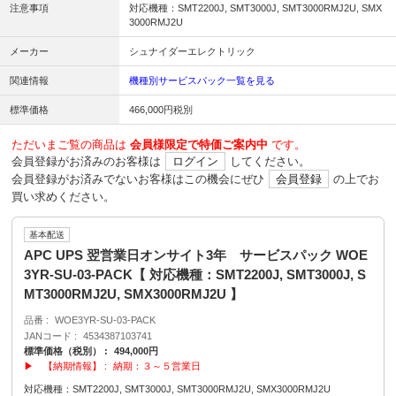
注意事項
対応機種：SMT2200J, SMT3000J, SMT3000RMJ2U, SMX
3000RMJ2U
メーカー
シュナイダーエレクトリック
関連情報
機種別サービスパック一覧を見る
標準価格
466,000円税別
ただいまご覧の商品は
会員様限定で特価ご案内中
です。
会員登録がお済みのお客様は
ログイン
してください。
会員登録がお済みでないお客様はこの機会にぜひ
会員登録
の上でお
買い求めください。
基本配送
APC UPS 翌営業日オンサイト3年 サービスパック WOE
3YR-SU-03-PACK【 対応機種：SMT2200J, SMT3000J, S
MT3000RMJ2U, SMX3000RMJ2U 】
品番
WOE3YR-SU-03-PACK
JANコード
4534387103741
標準価格（税別）
494,000円
▶ 【納期情報】
納期：３～５営業日
対応機種：SMT2200J, SMT3000J, SMT3000RMJ2U, SMX3000RMJ2U