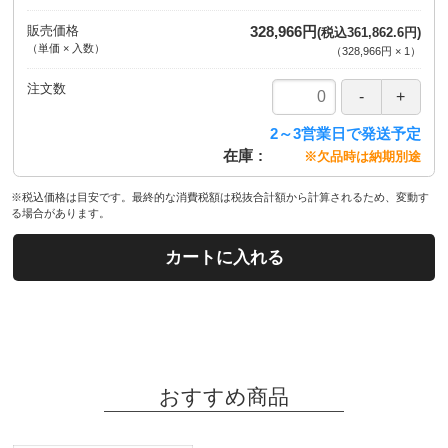
販売価格
328,966円
(税込361,862.6円)
（単価 × 入数）
（
328,966円
×
1
）
注文数
2～3営業日で発送予定
在庫
※欠品時は納期別途
※税込価格は目安です。最終的な消費税額は税抜合計額から計算されるため、変動す
る場合があります。
カートに入れる
おすすめ商品