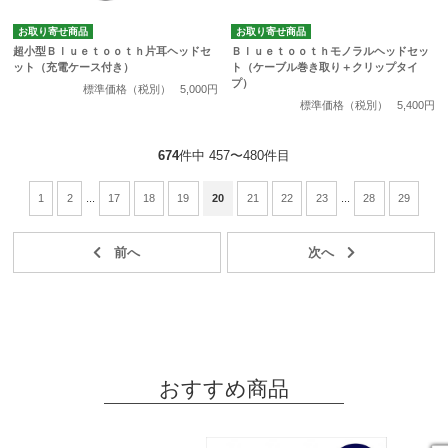
お取り寄せ商品
お取り寄せ商品
超小型Ｂｌｕｅｔｏｏｔｈ片耳ヘッドセ
Ｂｌｕｅｔｏｏｔｈモノラルヘッドセッ
ット（充電ケース付き）
ト（ケーブル巻き取り＋クリップタイ
プ）
標準価格（税別）
5,000円
標準価格（税別）
5,400円
674
件中 457〜480件目
1
2
...
17
18
19
20
21
22
23
...
28
29
おすすめ商品