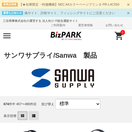
【★在庫限定・特価機種】NEC A4カラーページプリンタ PR-L4C550
新製品情報
偽サイト、詐欺サイト、フィッシングサイトにご注意ください
重要なお知らせ
三谷商事株式会社の運営する 法人向け IT総合通販サイト
ご利用案内
運営者情報
お問い合わせ
0
サンワサプライ/Sanwa 製品
674
件中 457〜480件目
並び替え
表示切替