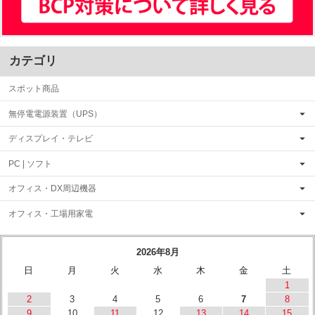
カテゴリ
スポット商品
無停電電源装置（UPS）
ディスプレイ・テレビ
PC | ソフト
オフィス・DX周辺機器
オフィス・工場用家電
2026年8月
日
月
火
水
木
金
土
1
2
3
4
5
6
7
8
9
10
11
12
13
14
15