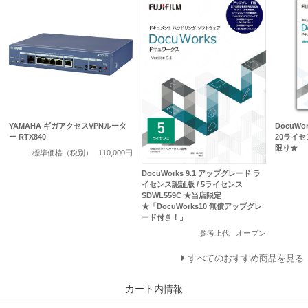
YAMAHA ギガアクセスVPNルータ
DocuWo
ー RTX840
20ライセ
限り★
標準価格（税別）
110,000円
DocuWorks 9.1 アップグレード ラ
イセンス認証版 / 5ライセンス
SDWL559C ★当店限定
★「DocuWorks10 無償アップグレ
ード付き！」
参考上代
オープン
すべてのおすすめ商品を見る
カート内情報