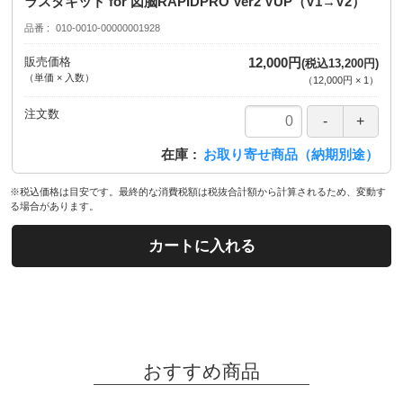
ラスタキット for 図脳RAPIDPRO Ver2 VUP（V1→V2）
品番
010-0010-00000001928
販売価格
12,000円
(税込13,200円)
（単価 × 入数）
（
12,000円
×
1
）
注文数
在庫
お取り寄せ商品（納期別途）
※税込価格は目安です。最終的な消費税額は税抜合計額から計算されるため、変動す
る場合があります。
カートに入れる
おすすめ商品