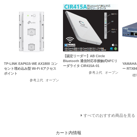
【認定リーダー】AB Circle
Bluetooth 通信対応非接触式NFCリ
TP-LINK EAP615-WE AX1800 コン
YAMAH
ーダライタ CIR415A-01
セント埋め込み型 Wi-Fi 6アクセス
ー RTX84
参考上代
オープン
ポイント
標
参考上代
オープン
すべてのおすすめ商品を見る
カート内情報