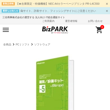
【★在庫限定・特価機種】NEC A4カラーページプリンタ PR-L4C550
新製品情報
偽サイト、詐欺サイト、フィッシングサイトにご注意ください
重要なお知らせ
三谷商事株式会社の運営する 法人向け IT総合通販サイト
ご利用案内
運営者情報
お問い合わせ
0
全商品
PC | ソフト
ソフトウェア