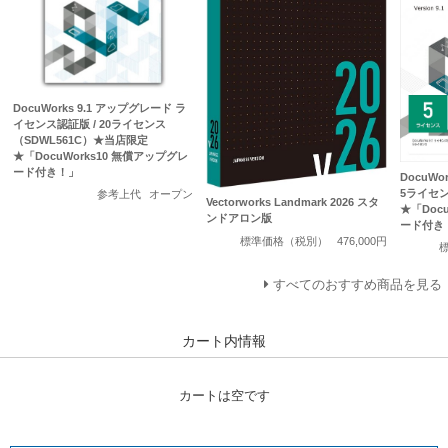
DocuWorks 9.1 アップグレード ラ
イセンス認証版 / 20ライセンス
（SDWL561C）★当店限定
★「DocuWorks10 無償アップグレ
ード付き！」
DocuWo
5ライセン
参考上代
オープン
Vectorworks Landmark 2026 スタ
★「Doc
ンドアロン版
ード付き
標準価格（税別）
476,000円
すべてのおすすめ商品を見る
カート内情報
カートは空です