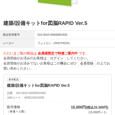
建築/設備キットfor図脳RAPID Ver.5
商品管理番号
010-0010-00000001920
メーカー
フォトロン（PHOTRON）
ただいまご覧の商品は
会員様限定で特価ご案内中
です。
会員登録がお済みのお客様は
ログイン
してください。
会員登録がお済みでないお客様はこの機会にぜひ
会員登録
の上でお
買い求めください。
基本配送
建築/設備キットfor図脳RAPID Ver.5
品番
010-0010-00000001920
JANコード
4935224019209
販売価格
15,000円
(税込16,500円)
（単価 × 入数）
（
15,000円
×
1
）