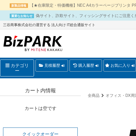
【★在庫限定・特価機種】NEC A4カラーページプリンタ PR-L
新製品情報
偽サイト、詐欺サイト、フィッシングサイトにご注意く
重要なお知らせ
三谷商事株式会社の運営する 法人向け IT総合通販サイト
カテゴリ
見積履歴
購入履歴
お気に入り
ー
カート内情報
全商品
オフィス・DX周
カートは空です
クイックオーダー