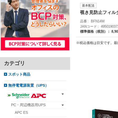
基本配送
覗き見防止フィル
品番
BFN14W
JANコード
495019037
標準価格（税別）
8,9
※税込価格は目安です。最
カテゴリ
スポット商品
無停電電源装置（UPS）
PC・周辺機器用UPS
APC ES