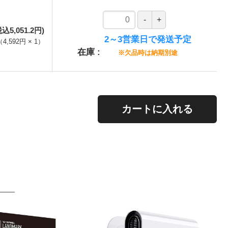
税込5,051.2円)
2～3営業日で発送予定
（
4,592円
×
1
）
在庫
※欠品時は納期別途
。
カートに入れる