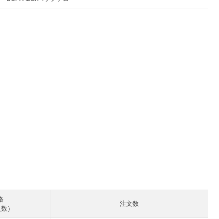
。
格
注文数
入数）