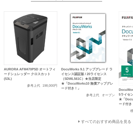
AURORA AFM470PSD オートフィ
DocuWorks 9.1 アップグレード ラ
ードシュレッダー クロスカット
イセンス認証版 / 20ライセンス
(53L)
（SDWL561C）★当店限定
★「DocuWorks10 無償アップグレ
参考上代
198,000円
ード付き！」
DocuWo
5ライセン
参考上代
オープン
★「Doc
ード付き
すべてのおすすめ商品を見る