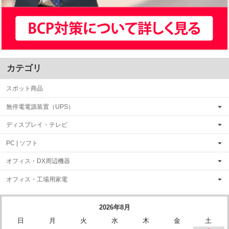
カテゴリ
スポット商品
無停電電源装置（UPS）
ディスプレイ・テレビ
PC | ソフト
オフィス・DX周辺機器
オフィス・工場用家電
2026年8月
日
月
火
水
木
金
土