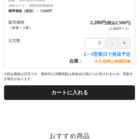
品番
BSUSRC0705BS
JANコード
4950190383642
標準価格（税別）
7,500円
販売価格
2,280円
(税込2,508円)
（単価 × 入数）
（
2,280円
×
1
）
注文数
2～3営業日で発送予定
在庫
※欠品時は納期別途
※税込価格は目安です。最終的な消費税額は税抜合計額から計算されるため、変動す
る場合があります。
カートに入れる
おすすめ商品