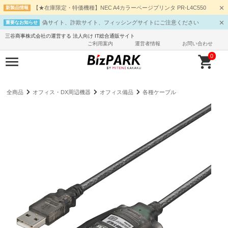
【★在庫限定・特価機種】NEC A4カラーページプリンタ PR-L4C550
新製品情報
偽サイト、詐欺サイト、フィッシングサイトにご注意ください
重要なお知らせ
三谷商事株式会社の運営する 法人向け IT総合通販サイト
ご利用案内
運営者情報
お問い合わせ
0
全商品
オフィス・DX周辺機器
オフィス備品
各種ケーブル