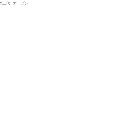
考上代
オープン