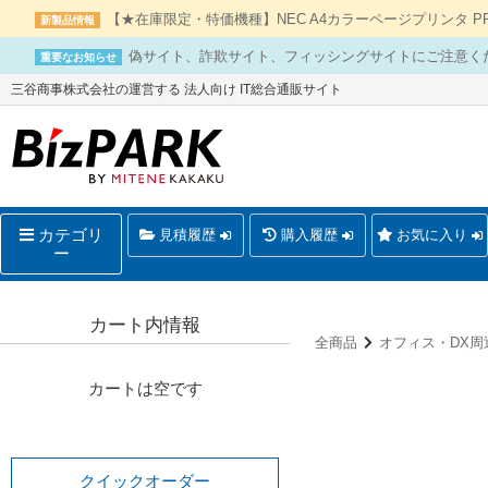
【★在庫限定・特価機種】NEC A4カラーページプリンタ PR-L
新製品情報
偽サイト、詐欺サイト、フィッシングサイトにご注意く
重要なお知らせ
三谷商事株式会社の運営する 法人向け IT総合通販サイト
カテゴリ
見積履歴
購入履歴
お気に入り
ー
カート内情報
全商品
オフィス・DX周
カートは空です
クイックオーダー