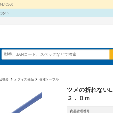
4C550
ださい
辺機器
オフィス備品
各種ケーブル
ツメの折れない
２．０ｍ
商品管理番号