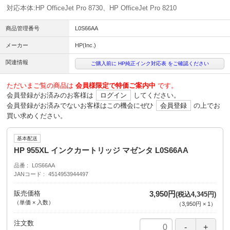
対応本体:HP OfficeJet Pro 8730、HP OfficeJet Pro 8210
商品管理番号
L0S66AA
メーカー
HP(Inc.)
関連情報
ご購入前に HP純正インク対応表 をご確認ください
ただいまご覧の商品は
会員様限定で特価ご案内中
です。
会員登録がお済みのお客様は
ログイン
してください。
会員登録がお済みでないお客様はこの機会にぜひ
会員登録
の上でお
買い求めください。
基本配送
HP 955XL インクカートリッジ マゼンタ L0S66AA
品番
L0S66AA
JANコード
4514953944497
販売価格
3,950円
(税込4,345円)
（単価 × 入数）
（
3,950円
×
1
）
注文数