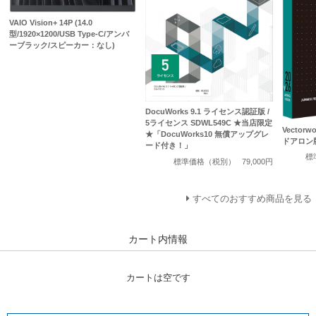
VAIO Vision+ 14P (14.0
型/1920×1200/USB Type-C/アンバ
ーブラック/スピーカー：なし)
DocuWorks 9.1 ライセンス認証版 /
5ライセンス SDWL549C ★当店限定
Vectorwo
★「DocuWorks10 無償アップグレ
ドアロン
ード付き！」
標
標準価格（税別）
79,000円
すべてのおすすめ商品を見る
カート内情報
カートは空です