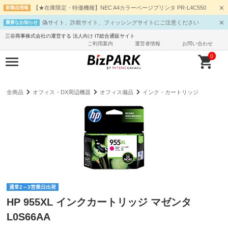
【★在庫限定・特価機種】NEC A4カラーページプリンタ PR-L4C550
新製品情報
偽サイト、詐欺サイト、フィッシングサイトにご注意ください
重要なお知らせ
三谷商事株式会社の運営する 法人向け IT総合通販サイト
ご利用案内
運営者情報
お問い合わせ
0
全商品
オフィス・DX周辺機器
オフィス備品
インク・カートリッジ
通常2～3営業日出荷
HP 955XL インクカートリッジ マゼンタ
L0S66AA