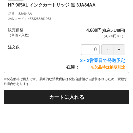
HP 965XL インクカートリッジ 黒 3JA84AA
品番
3JA84AA
JANコード
4573285861063
販売価格
4,680円
(税込5,148円)
（単価 × 入数）
（
4,680円
×
1
）
注文数
2～3営業日で発送予定
在庫
※欠品時は納期別途
※税込価格は目安です。最終的な消費税額は税抜合計額から計算されるため、変動す
る場合があります。
カートに入れる