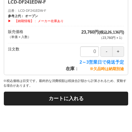
LCD-DF241EDW-F
品番
LCD-DF241EDW-F
参考上代
オープン
▶ 【納期情報】
メーカー在庫あり
販売価格
23,760円
(税込26,136円)
（単価 × 入数）
（
23,760円
×
1
）
注文数
2～3営業日で発送予定
在庫
※欠品時は納期別途
※税込価格は目安です。最終的な消費税額は税抜合計額から計算されるため、変動す
る場合があります。
カートに入れる