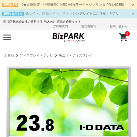
【★在庫限定・特価機種】NEC A4カラーページプリンタ PR-L4C550
新製品情報
偽サイト、詐欺サイト、フィッシングサイトにご注意ください
重要なお知らせ
三谷商事株式会社の運営する 法人向け IT総合通販サイト
ご利用案内
運営者情報
お問い合わせ
0
全商品
ディスプレイ・テレビ
モニタ・ディスプレイ