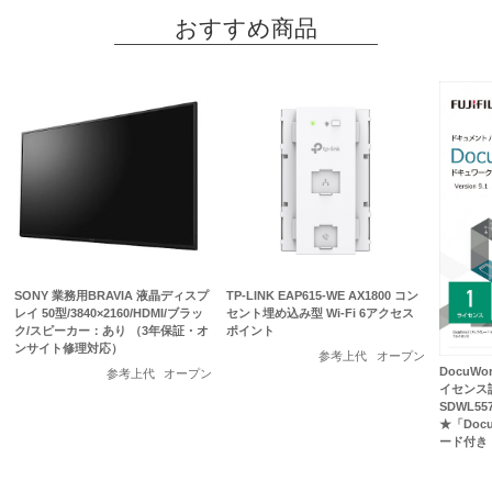
おすすめ商品
SONY 業務用BRAVIA 液晶ディスプ
TP-LINK EAP615-WE AX1800 コン
レイ 50型/3840×2160/HDMI/ブラッ
セント埋め込み型 Wi-Fi 6アクセス
ク/スピーカー：あり （3年保証・オ
ポイント
ンサイト修理対応）
参考上代
オープン
DocuWo
参考上代
オープン
イセンス認
SDWL5
★「Doc
ード付き