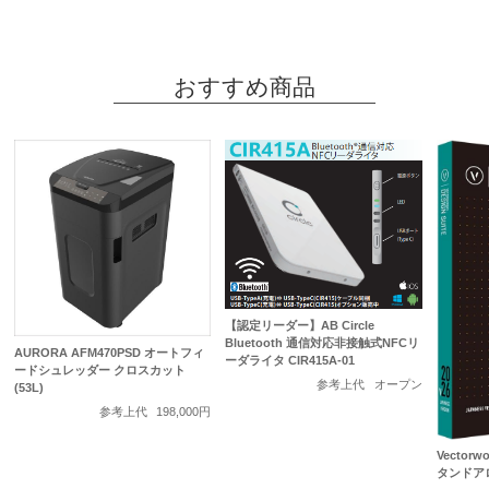
おすすめ商品
【認定リーダー】AB Circle
Bluetooth 通信対応非接触式NFCリ
AURORA AFM470PSD オートフィ
ーダライタ CIR415A-01
ードシュレッダー クロスカット
参考上代
オープン
(53L)
参考上代
198,000円
Vectorwo
タンドア