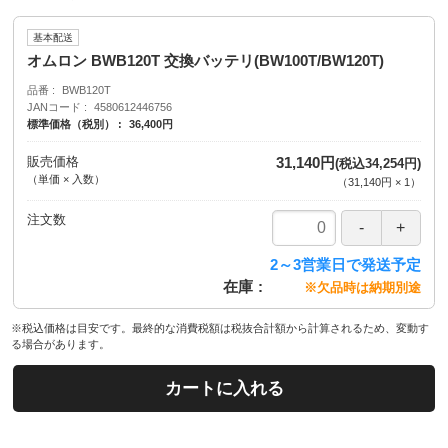
基本配送
オムロン BWB120T 交換バッテリ(BW100T/BW120T)
品番
BWB120T
JANコード
4580612446756
標準価格（税別）
36,400円
販売価格
31,140円
(税込34,254円)
（単価 × 入数）
（
31,140円
×
1
）
注文数
2～3営業日で発送予定
在庫
※欠品時は納期別途
※税込価格は目安です。最終的な消費税額は税抜合計額から計算されるため、変動す
る場合があります。
カートに入れる