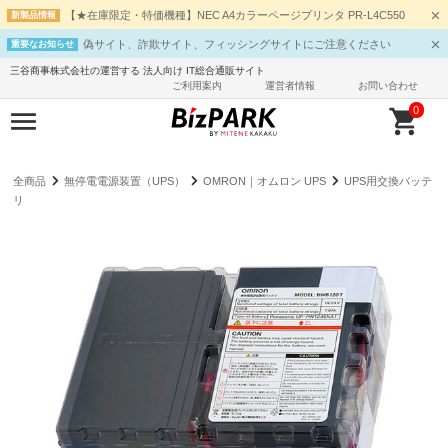
【★在庫限定・特価機種】NEC A4カラーページプリンタ PR-L4C550
新製品情報
偽サイト、詐欺サイト、フィッシングサイトにご注意ください
重要なお知らせ
三谷商事株式会社の運営する 法人向け IT総合通販サイト
ご利用案内
運営者情報
お問い合わせ
0
全商品
無停電電源装置（UPS）
OMRON｜オムロン UPS
UPS用交換バッテ
リ