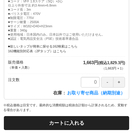
■コード：VFF 1.8スケア（SQ）×2心
仕上り外形寸法 約3.4mm×6.8mm
■コード長：3m
■バリスタ電圧：470V
■制限電圧：775V
■サージ耐量：2500A
■サイズ：W182×D40×H23mm
■重量：340g
■使用地域：日本国内のみ。日本以外ではご使用いただけません。
■認証：電気用品安全法（PSE）技術基準適合品
■欲しいタップが簡単に探せる162検索はこちら
162機能別対応表（2Pタップ）はこちら
販売価格
1,663円
(税込1,829.3円)
（単価 × 入数）
（
1,663円
×
1
）
注文数
在庫
お取り寄せ商品（納期別途）
※税込価格は目安です。最終的な消費税額は税抜合計額から計算されるため、変動す
る場合があります。
カートに入れる