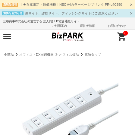
【★在庫限定・特価機種】NEC A4カラーページプリンタ PR-L4C550
新製品情報
偽サイト、詐欺サイト、フィッシングサイトにご注意ください
重要なお知らせ
三谷商事株式会社の運営する 法人向け IT総合通販サイト
ご利用案内
運営者情報
お問い合わせ
0
全商品
オフィス・DX周辺機器
オフィス備品
電源タップ