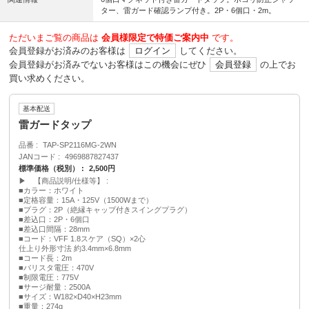
ター、雷ガード確認ランプ付き。2P・6個口・2m。
ただいまご覧の商品は
会員様限定で特価ご案内中
です。
会員登録がお済みのお客様は
ログイン
してください。
会員登録がお済みでないお客様はこの機会にぜひ
会員登録
の上でお
買い求めください。
基本配送
雷ガードタップ
品番
TAP-SP2116MG-2WN
JANコード
4969887827437
標準価格（税別）
2,500円
▶ 【商品説明/仕様等】
■カラー：ホワイト
■定格容量：15A・125V（1500Wまで）
■プラグ：2P（絶縁キャップ付きスイングプラグ）
■差込口：2P・6個口
■差込口間隔：28mm
■コード：VFF 1.8スケア（SQ）×2心
仕上り外形寸法 約3.4mm×6.8mm
■コード長：2m
■バリスタ電圧：470V
■制限電圧：775V
■サージ耐量：2500A
■サイズ：W182×D40×H23mm
■重量：274g