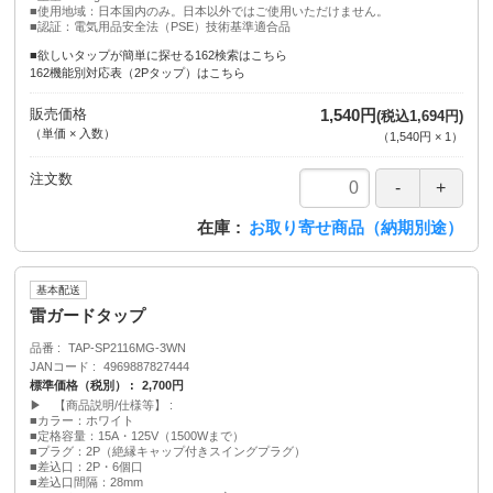
■使用地域：日本国内のみ。日本以外ではご使用いただけません。
■認証：電気用品安全法（PSE）技術基準適合品
■欲しいタップが簡単に探せる162検索はこちら
162機能別対応表（2Pタップ）はこちら
販売価格
1,540円
(税込1,694円)
（単価 × 入数）
（
1,540円
×
1
）
注文数
在庫
お取り寄せ商品（納期別途）
基本配送
雷ガードタップ
品番
TAP-SP2116MG-3WN
JANコード
4969887827444
標準価格（税別）
2,700円
▶ 【商品説明/仕様等】
■カラー：ホワイト
■定格容量：15A・125V（1500Wまで）
■プラグ：2P（絶縁キャップ付きスイングプラグ）
■差込口：2P・6個口
■差込口間隔：28mm