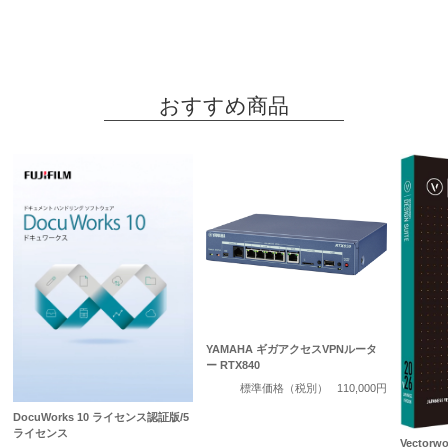
おすすめ商品
YAMAHA ギガアクセスVPNルータ
ー RTX840
標準価格（税別）
110,000円
DocuWorks 10 ライセンス認証版/5
ライセンス
Vectorwo