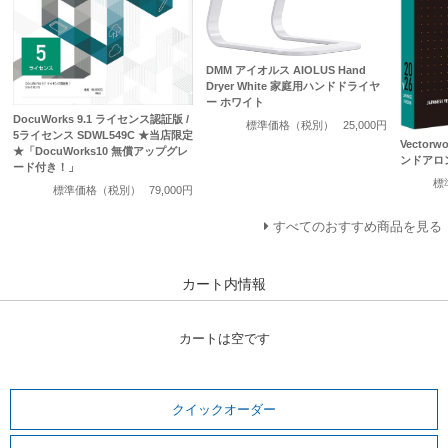
DMM アイオルス AIOLUS Hand
Dryer White 家庭用ハンドドライヤ
ー ホワイト
DocuWorks 9.1 ライセンス認証版 /
標準価格（税別）
25,000円
5ライセンス SDWL549C ★当店限定
Vectorw
★「DocuWorks10 無償アップグレ
ンドアロ
ード付き！」
標
標準価格（税別）
79,000円
すべてのおすすめ商品を見る
カート内情報
カートは空です
クイックオーダー