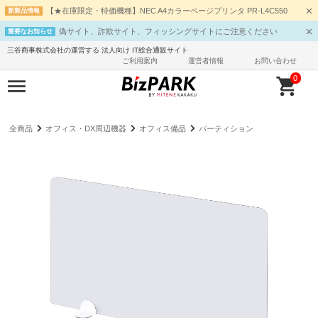
【★在庫限定・特価機種】NEC A4カラーページプリンタ PR-L4C550
新製品情報
偽サイト、詐欺サイト、フィッシングサイトにご注意ください
重要なお知らせ
三谷商事株式会社の運営する 法人向け IT総合通販サイト
ご利用案内
運営者情報
お問い合わせ
0
全商品
オフィス・DX周辺機器
オフィス備品
パーティション