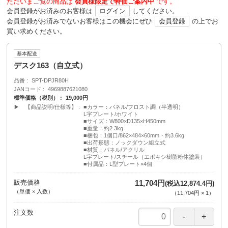
ただいまご覧の商品は
会員様限定で特価ご案内中
です。
会員登録がお済みのお客様は
ログイン
してください。
会員登録がお済みでないお客様はこの機会にぜひ
会員登録
の上でお
買い求めください。
基本配送
デスク163（自立式）
品番
SPT-DPJR80H
JANコード
4969887621080
標準価格（税別）
19,000円
▶ 【商品説明/仕様等】
■カラー：パネル/フロスト調（半透明）
L字プレート/ホワイト
■サイズ：W800×D135×H450mm
■重量：約2.3kg
■梱包：1個口/862×484×60mm・約3.6kg
■出荷形態：ノックダウン組立式
■材質：パネル/アクリル
L字プレート/スチール（エポキシ樹脂粉体塗装）
■付属品：L型プレート×4個
販売価格
11,704円
(税込12,874.4円)
（単価 × 入数）
（
11,704円
×
1
）
注文数