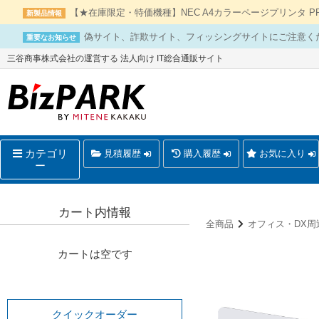
【★在庫限定・特価機種】NEC A4カラーページプリンタ PR-L
新製品情報
偽サイト、詐欺サイト、フィッシングサイトにご注意く
重要なお知らせ
三谷商事株式会社の運営する 法人向け IT総合通販サイト
カテゴリ
見積履歴
購入履歴
お気に入り
ー
カート内情報
全商品
オフィス・DX周
カートは空です
クイックオーダー