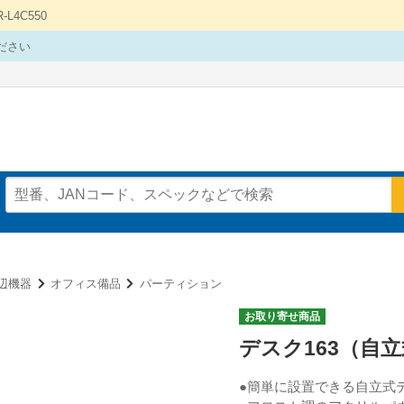
4C550
ださい
辺機器
オフィス備品
パーティション
お取り寄せ商品
デスク163（自
●簡単に設置できる自立式デ