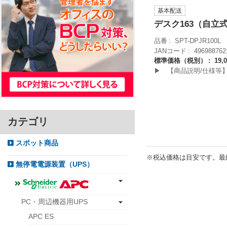
基本配送
デスク163（自立
品番
SPT-DPJR100L
JANコード
496988762
標準価格（税別）
19,
▶ 【商品説明/仕様等
カテゴリ
スポット商品
※税込価格は目安です。最
無停電電源装置（UPS）
PC・周辺機器用UPS
APC ES