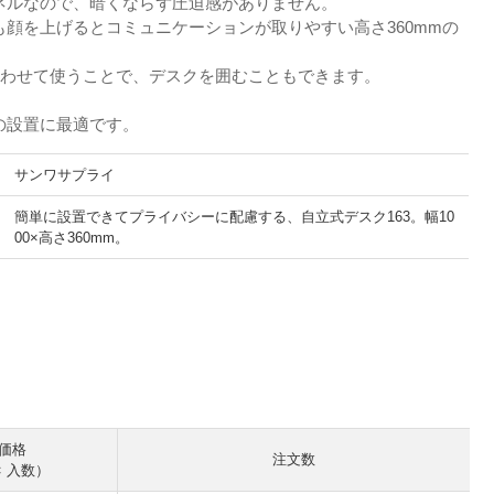
ネルなので、暗くならず圧迫感がありません。
も顔を上げるとコミュニケーションが取りやすい高さ360mmの
を合わせて使うことで、デスクを囲むこともできます。
。
の設置に最適です。
サンワサプライ
簡単に設置できてプライバシーに配慮する、自立式デスク163。幅10
00×高さ360mm。
。
価格
注文数
× 入数）