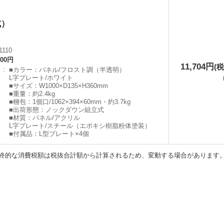
式）
1110
000円
11,704円
(税
】
■カラー：パネル/フロスト調（半透明）
L字プレート/ホワイト
■サイズ：W1000×D135×H360mm
■重量：約2.4kg
■梱包：1個口/1062×394×60mm・約3.7kg
■出荷形態：ノックダウン組立式
■材質：パネル/アクリル
L字プレート/スチール（エポキシ樹脂粉体塗装）
■付属品：L型プレート×4個
終的な消費税額は税抜合計額から計算されるため、変動する場合があります