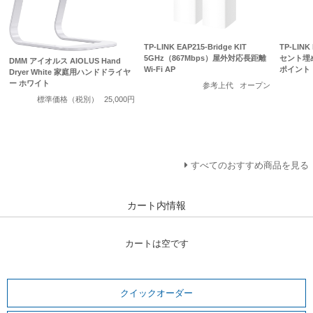
TP-LINK EAP215-Bridge KIT
TP-LINK
5GHz（867Mbps）屋外対応長距離
セント埋め
DMM アイオルス AIOLUS Hand
Wi-Fi AP
ポイント
Dryer White 家庭用ハンドドライヤ
ー ホワイト
参考上代
オープン
標準価格（税別）
25,000円
すべてのおすすめ商品を見る
カート内情報
カートは空です
クイックオーダー