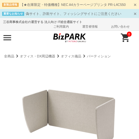
【★在庫限定・特価機種】NEC A4カラーページプリンタ PR-L4C550
新製品情報
偽サイト、詐欺サイト、フィッシングサイトにご注意ください
重要なお知らせ
三谷商事株式会社の運営する 法人向け IT総合通販サイト
ご利用案内
運営者情報
お問い合わせ
0
全商品
オフィス・DX周辺機器
オフィス備品
パーティション