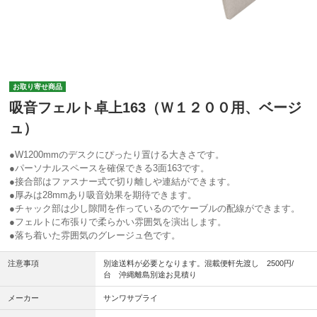
お取り寄せ商品
吸音フェルト卓上163（Ｗ１２００用、ベージ
ュ）
●W1200mmのデスクにぴったり置ける大きさです。
●パーソナルスペースを確保できる3面163です。
●接合部はファスナー式で切り離しや連結ができます。
●厚みは28mmあり吸音効果を期待できます。
●チャック部は少し隙間を作っているのでケーブルの配線ができます。
●フェルトに布張りで柔らかい雰囲気を演出します。
●落ち着いた雰囲気のグレージュ色です。
注意事項
別途送料が必要となります。混載便軒先渡し 2500円/
台 沖縄離島別途お見積り
メーカー
サンワサプライ