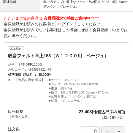
関連情報
集中力アップに最適なフェルト製3面卓上163。幅1200mm
デスク用。グレージュ。
ただいまご覧の商品は
会員様限定で特価ご案内中
です。
会員登録がお済みのお客様は
ログイン
してください。
会員登録がお済みでないお客様はこの機会にぜひ
会員登録
の上でお
買い求めください。
基本配送
吸音フェルト卓上163（Ｗ１２００用、ベージュ）
品番
SPT-DPF120BG
JANコード
4969887621479
標準価格（税別）
38,000円
▶ 【商品説明/仕様等】
■カラー：グレージュ
■サイズ：W1150×D600×H600mm
■重量：約6.8kg
■梱包：1個口/1190×630×55mm・約7.4kg
■出荷形態：ノックダウン組立式
■材質：ポリエステル
販売価格
23,408円
(税込25,748.8円)
（単価 × 入数）
（
23,408円
×
1
）
注文数