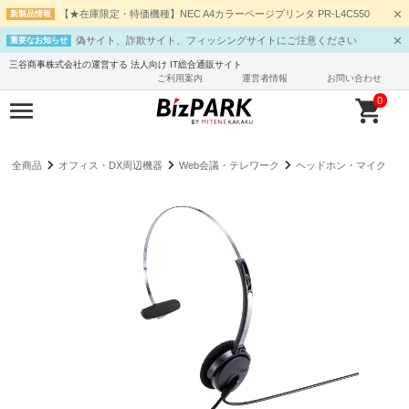
【★在庫限定・特価機種】NEC A4カラーページプリンタ PR-L4C550
新製品情報
偽サイト、詐欺サイト、フィッシングサイトにご注意ください
重要なお知らせ
三谷商事株式会社の運営する 法人向け IT総合通販サイト
ご利用案内
運営者情報
お問い合わせ
0
全商品
オフィス・DX周辺機器
Web会議・テレワーク
ヘッドホン・マイク