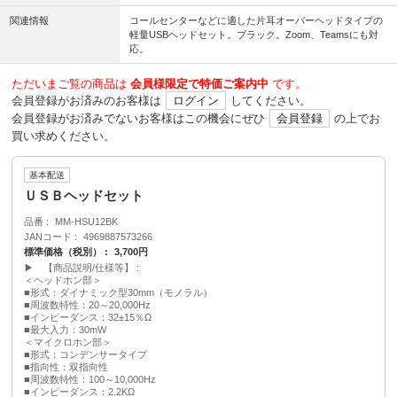
関連情報
コールセンターなどに適した片耳オーバーヘッドタイプの
軽量USBヘッドセット。ブラック。Zoom、Teamsにも対
応。
ただいまご覧の商品は
会員様限定で特価ご案内中
です。
会員登録がお済みのお客様は
ログイン
してください。
会員登録がお済みでないお客様はこの機会にぜひ
会員登録
の上でお
買い求めください。
基本配送
ＵＳＢヘッドセット
品番
MM-HSU12BK
JANコード
4969887573266
標準価格（税別）
3,700円
▶ 【商品説明/仕様等】
＜ヘッドホン部＞
■形式：ダイナミック型30mm（モノラル）
■周波数特性：20～20,000Hz
■インピーダンス：32±15％Ω
■最大入力：30mW
＜マイクロホン部＞
■形式：コンデンサータイプ
■指向性：双指向性
■周波数特性：100～10,000Hz
■インピーダンス：2.2KΩ