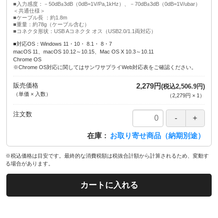
■入力感度：－50dB±3dB（0dB=1V/Pa,1kHz）、－70dB±3dB（0dB=1V/ubar）
＜共通仕様＞
■ケーブル長 ：約1.8m
■重量：約78g（ケーブル含む）
■コネクタ形状：USB Aコネクタ オス（USB2.0/1.1両対応）
■対応OS：Windows 11・10・ 8.1・ 8・7
macOS 11、macOS 10.12～10.15、Mac OS X 10.3～10.11
Chrome OS
※Chrome OS対応に関してはサンワサプライWeb対応表をご確認ください。
販売価格
2,279円
(税込2,506.9円)
（単価 × 入数）
（
2,279円
×
1
）
注文数
在庫
お取り寄せ商品（納期別途）
※税込価格は目安です。最終的な消費税額は税抜合計額から計算されるため、変動す
る場合があります。
カートに入れる