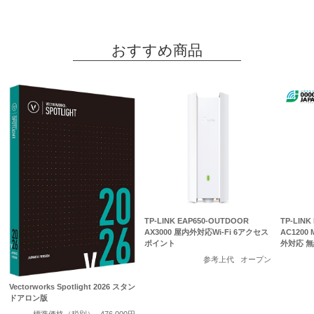
おすすめ商品
TP-LINK EAP650-OUTDOOR
TP-LINK
AX3000 屋内外対応Wi-Fi 6アクセス
AC1200
ポイント
外対応 
参考上代
オープン
Vectorworks Spotlight 2026 スタン
ドアロン版
標準価格（税別）
476,000円