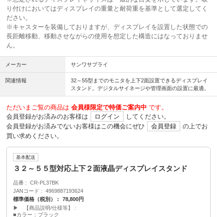
り付けにおいてはディスプレイの重量と耐荷重を基準として選定してく
ださい。
※キャスターを装備しておりますが、ディスプレイを設置した状態での
長距離移動、移動させながらの使用を想定した構造にはなっておりませ
ん。
メーカー
サンワサプライ
関連情報
32～55型までのモニタを上下2面設置できるディスプレイ
スタンド。デジタルサイネージや管理画面の設置に最適。
ただいまご覧の商品は
会員様限定で特価ご案内中
です。
会員登録がお済みのお客様は
ログイン
してください。
会員登録がお済みでないお客様はこの機会にぜひ
会員登録
の上でお
買い求めください。
基本配送
３２～５５型対応上下２面液晶ディスプレイスタンド
品番
CR-PL37BK
JANコード
4969887193624
標準価格（税別）
78,800円
▶ 【商品説明/仕様等】
■カラー：ブラック