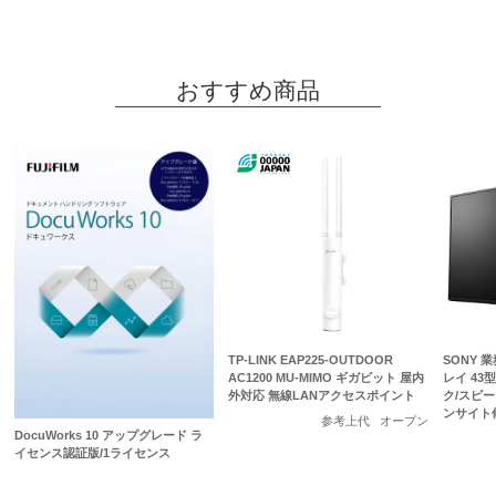
おすすめ商品
TP-LINK EAP225-OUTDOOR
SONY 
AC1200 MU-MIMO ギガビット 屋内
レイ 43型/
外対応 無線LANアクセスポイント
ク/スピ
ンサイト
参考上代
オープン
DocuWorks 10 アップグレード ラ
イセンス認証版/1ライセンス