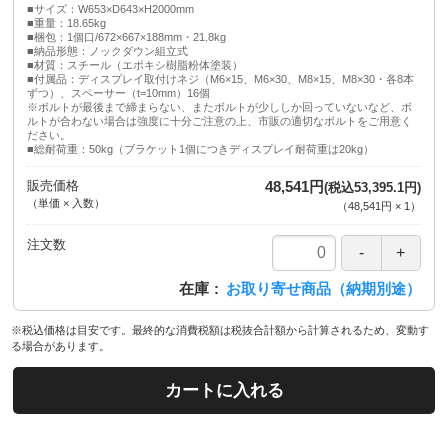
■サイズ：W653×D643×H2000mm
■重量：18.65kg
■梱包：1個口/672×667×188mm・21.8kg
■納品形態：ノックダウン組立式
■材質：スチール（エポキシ樹脂粉体塗装）
■付属品：ディスプレイ取付けネジ（M6×15、M6×30、M8×15、M8×30・各8本
ずつ）、スペーサー（t=10mm）16個
※ボルトが最後まで締まらない、またボルトが少ししか回っていないなど、ボ
ルトが合わない場合は強度に十分ご注意の上、市販の適切なボルトをご用意く
ださい。
■総耐荷重：50kg（ブラケット1個につきディスプレイ耐荷重は20kg）
販売価格
48,541円
(税込53,395.1円)
（単価 × 入数）
（
48,541円
×
1
）
注文数
在庫
お取り寄せ商品（納期別途）
※税込価格は目安です。最終的な消費税額は税抜合計額から計算されるため、変動す
る場合があります。
カートに入れる