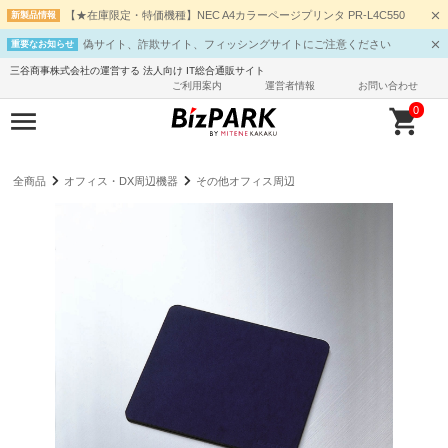
【★在庫限定・特価機種】NEC A4カラーページプリンタ PR-L4C550
新製品情報
偽サイト、詐欺サイト、フィッシングサイトにご注意ください
重要なお知らせ
三谷商事株式会社の運営する 法人向け IT総合通販サイト
ご利用案内
運営者情報
お問い合わせ
0
全商品
オフィス・DX周辺機器
その他オフィス周辺