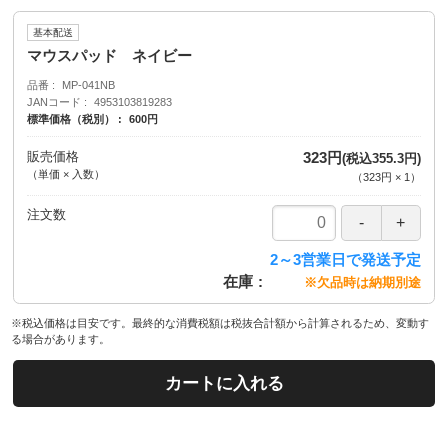
基本配送
マウスパッド ネイビー
品番
MP-041NB
JANコード
4953103819283
標準価格（税別）
600円
販売価格
323円
(税込355.3円)
（単価 × 入数）
（
323円
×
1
）
注文数
2～3営業日で発送予定
在庫
※欠品時は納期別途
※税込価格は目安です。最終的な消費税額は税抜合計額から計算されるため、変動す
る場合があります。
カートに入れる