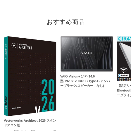
おすすめ商品
VAIO Vision+ 14P (14.0
型/1920×1200/USB Type-C/アンバ
ーブラック/スピーカー：なし)
【認定リー
Bluet
ーダライタ 
Vectorworks Architect 2026 スタン
ドアロン版