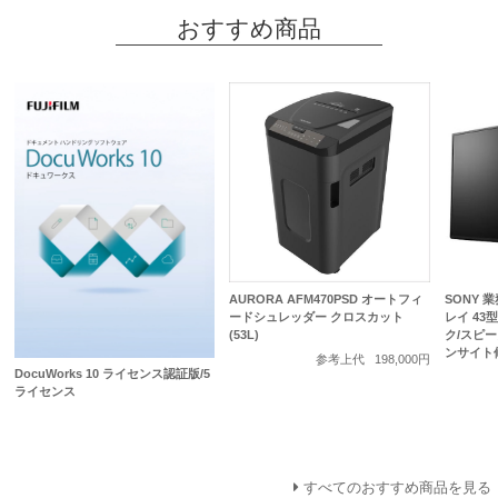
おすすめ商品
AURORA AFM470PSD オートフィ
SONY 
ードシュレッダー クロスカット
レイ 43型/
(53L)
ク/スピ
ンサイト
参考上代
198,000円
DocuWorks 10 ライセンス認証版/5
ライセンス
すべてのおすすめ商品を見る