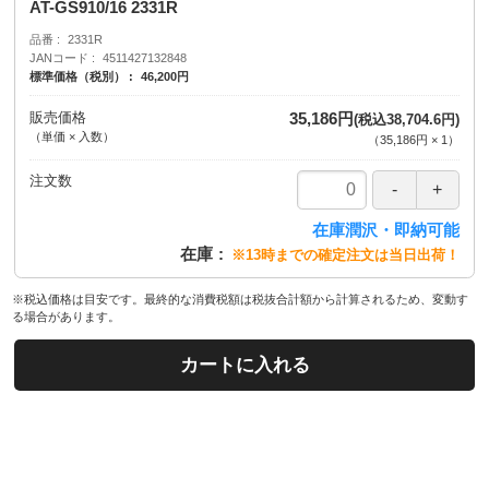
AT-GS910/16 2331R
品番
2331R
JANコード
4511427132848
標準価格（税別）
46,200円
販売価格
35,186円
(税込38,704.6円)
（単価 × 入数）
（
35,186円
×
1
）
注文数
在庫潤沢・即納可能
在庫
※13時までの確定注文は当日出荷！
※税込価格は目安です。最終的な消費税額は税抜合計額から計算されるため、変動す
る場合があります。
カートに入れる