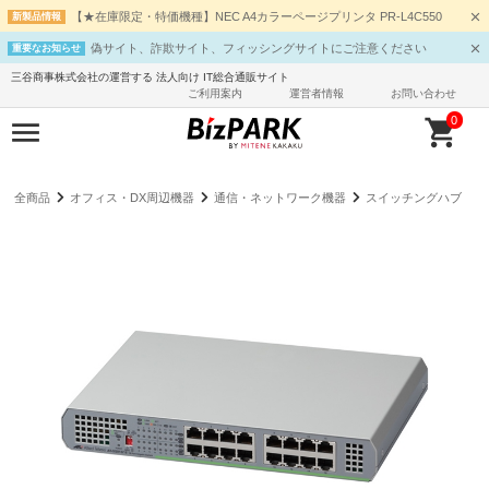
【★在庫限定・特価機種】NEC A4カラーページプリンタ PR-L4C550
新製品情報
偽サイト、詐欺サイト、フィッシングサイトにご注意ください
重要なお知らせ
三谷商事株式会社の運営する 法人向け IT総合通販サイト
ご利用案内
運営者情報
お問い合わせ
0
全商品
オフィス・DX周辺機器
通信・ネットワーク機器
スイッチングハブ