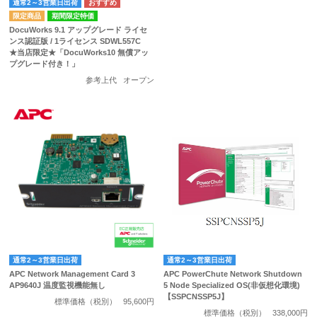
通常2～3営業日出荷
期間限定特価
DocuWorks 9.1 アップグレード ライセ
ンス認証版 / 1ライセンス SDWL557C
★当店限定★「DocuWorks10 無償アッ
プグレード付き！」
参考上代
オープン
通常2～3営業日出荷
通常2～3営業日出荷
APC Network Management Card 3
APC PowerChute Network Shutdown
AP9640J 温度監視機能無し
5 Node Specialized OS(非仮想化環境)
【SSPCNSSP5J】
標準価格（税別）
95,600円
標準価格（税別）
338,000円