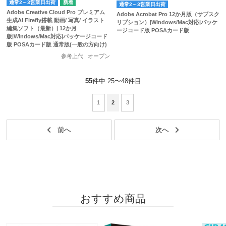
通常2～3営業日出荷
通常2～3営業日出荷
Adobe Creative Cloud Pro プレミアム
Adobe Acrobat Pro 12か月版（サブスク
生成AI Firefly搭載 動画/ 写真/ イラスト
リプション）|Windows/Mac対応|パッケ
編集ソフト（最新）| 12か月
ージコード版 POSAカード版
版|Windows/Mac対応|パッケージコード
版 POSAカード版 通常版(一般の方向け)
参考上代
オープン
55
件中 25〜48件目
1
2
3
おすすめ商品