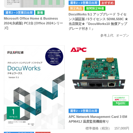
通常2～3営業日出荷
期間限定特価
通常2～3営業日出荷
DocuWorks 9.1 アップグレード ライセ
Microsoft Office Home & Business
ンス認証版 / 5ライセンス SDWL559C ★
2024(永続版) PC2台 [Office 2024シリー
当店限定★「DocuWorks10 無償アップ
ズ]
グレード付き！」
参考上代
オープン
通常2～3営業日出荷
APC Network Management Card 3 EM
AP9641J 温度監視機能有り
標準価格（税別）
157,000円