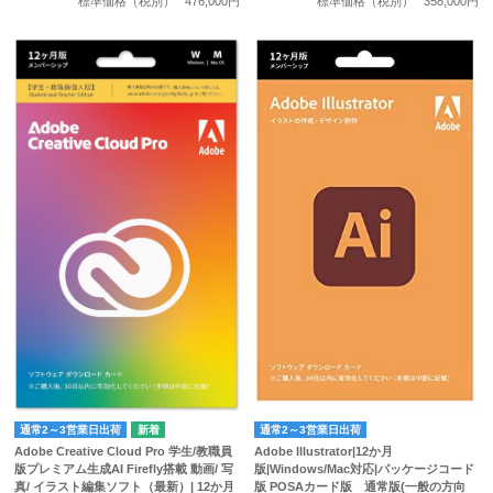
標準価格（税別）
476,000円
標準価格（税別）
358,000円
通常2～3営業日出荷
通常2～3営業日出荷
Adobe Creative Cloud Pro 学生/教職員
Adobe Illustrator|12か月
版プレミアム生成AI Firefly搭載 動画/ 写
版|Windows/Mac対応|パッケージコード
真/ イラスト編集ソフト（最新）| 12か月
版 POSAカード版 通常版(一般の方向