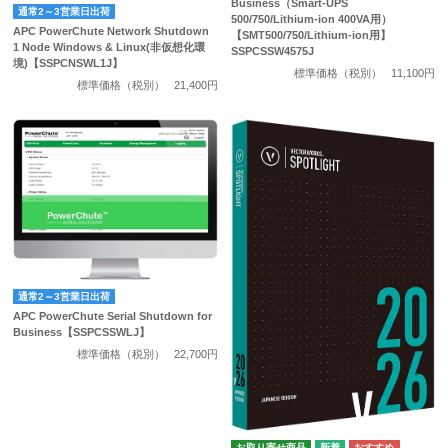
Business（Smart-UPS
通常2～3営業日出荷
500/750/Lithium-ion 400VA用）
APC PowerChute Network Shutdown
【SMT500/750/Lithium-ion用】
1 Node Windows & Linux(非仮想化環
SSPCSSW4575J
境)【SSPCNSWL1J】
標準価格（税別）
11,100円
標準価格（税別）
21,400円
通常2～3営業日出荷
APC PowerChute Serial Shutdown for
Business【SSPCSSWLJ】
標準価格（税別）
22,700円
お取り寄せ商品