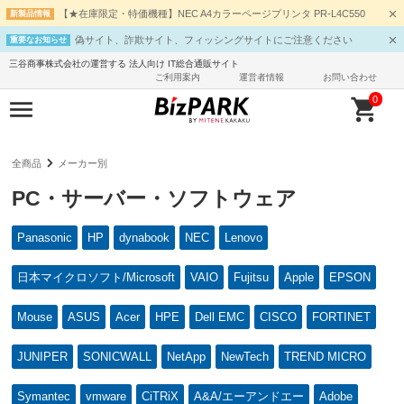
【★在庫限定・特価機種】NEC A4カラーページプリンタ PR-L4C550
新製品情報
偽サイト、詐欺サイト、フィッシングサイトにご注意ください
重要なお知らせ
三谷商事株式会社の運営する 法人向け IT総合通販サイト
ご利用案内
運営者情報
お問い合わせ
0
全商品
メーカー別
PC・サーバー・ソフトウェア
Panasonic
HP
dynabook
NEC
Lenovo
日本マイクロソフト/Microsoft
VAIO
Fujitsu
Apple
EPSON
Mouse
ASUS
Acer
HPE
Dell EMC
CISCO
FORTINET
JUNIPER
SONICWALL
NetApp
NewTech
TREND MICRO
Symantec
vmware
CiTRiX
A&A/エーアンドエー
Adobe