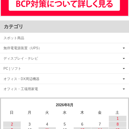
カテゴリ
スポット商品
無停電電源装置（UPS）
ディスプレイ・テレビ
PC | ソフト
オフィス・DX周辺機器
オフィス・工場用家電
2026年8月
日
月
火
水
木
金
土
1
2
3
4
5
6
7
8