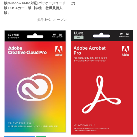
版|Windows/Mac対応|パッケージコード
け)
版 POSAカード版 【学生・教職員個人
版」
参考上代
オープン