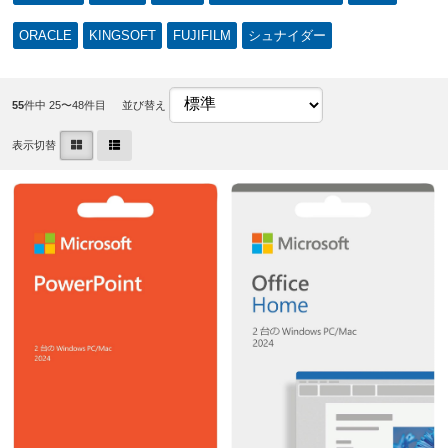
ORACLE
KINGSOFT
FUJIFILM
シュナイダー
55
件中 25〜48件目
並び替え
表示切替