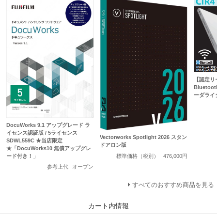
【認定リー
Bluet
ーダライタ 
DocuWorks 9.1 アップグレード ラ
イセンス認証版 / 5ライセンス
Vectorworks Spotlight 2026 スタン
SDWL559C ★当店限定
ドアロン版
★「DocuWorks10 無償アップグレ
標準価格（税別）
476,000円
ード付き！」
参考上代
オープン
すべてのおすすめ商品を見る
カート内情報