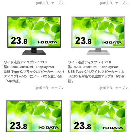
参考上代
オープン
参考上代
オープン
ワイド液晶ディスプレイ 23.8
ワイド液晶ディスプレイ 23.8
型/1920×1080/HDMI、DisplayPort、
型/1920×1080/HDMI、DisplayPort、
USB Type-C/ブラック/スピーカー：あり/
USB Type-C/ホワイト/スピーカー：あ
ディスプレイの下にノートPCを置ける!/
り/100Hz対応で視認性アップ!/「5年保
「5年保証」
証」
参考上代
オープン
参考上代
オープン