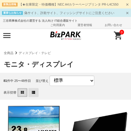
【★在庫限定・特価機種】NEC A4カラーページプリンタ PR-L4C550
新製品情報
偽サイト、詐欺サイト、フィッシングサイトにご注意ください
重要なお知らせ
三谷商事株式会社の運営する 法人向け IT総合通販サイト
ご利用案内
運営者情報
お問い合わせ
0
全商品
ディスプレイ・テレビ
モニタ・ディスプレイ
81
件中 25〜48件目
並び替え
表示切替