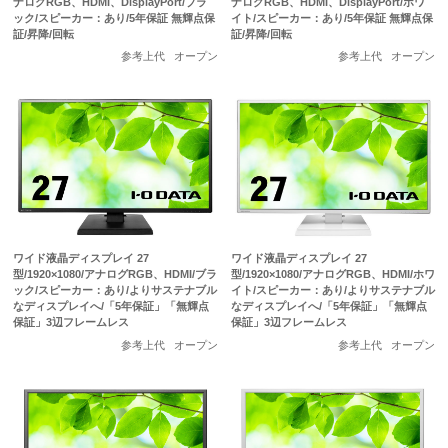
ナログRGB、HDMI、DisplayPort/ブラ
ナログRGB、HDMI、DisplayPort/ホワ
ック/スピーカー：あり/5年保証 無輝点保
イト/スピーカー：あり/5年保証 無輝点保
証/昇降/回転
証/昇降/回転
参考上代
オープン
参考上代
オープン
ワイド液晶ディスプレイ 27
ワイド液晶ディスプレイ 27
型/1920×1080/アナログRGB、HDMI/ブラ
型/1920×1080/アナログRGB、HDMI/ホワ
ック/スピーカー：あり/よりサステナブル
イト/スピーカー：あり/よりサステナブル
なディスプレイへ/「5年保証」「無輝点
なディスプレイへ/「5年保証」「無輝点
保証」3辺フレームレス
保証」3辺フレームレス
参考上代
オープン
参考上代
オープン