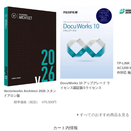
TP-LINK
AC1200
外対応 
DocuWorks 10 アップグレード ラ
イセンス認証版/1ライセンス
Vectorworks Architect 2026 スタン
ドアロン版
標準価格（税別）
476,000円
すべてのおすすめ商品を見る
カート内情報