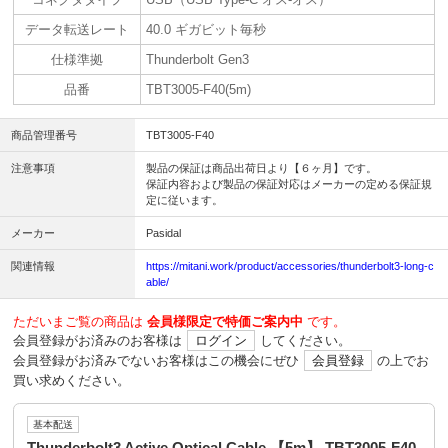
データ転送レート
40.0 ギガビット毎秒
仕様準拠
Thunderbolt Gen3
品番
TBT3005-F40(5m)
商品管理番号
TBT3005-F40
注意事項
製品の保証は商品出荷日より【６ヶ月】です。
保証内容および製品の保証対応はメーカーの定める保証規
定に従います。
メーカー
Pasidal
関連情報
https://mitani.work/product/accessories/thunderbolt3-long-c
able/
ただいまご覧の商品は
会員様限定で特価ご案内中
です。
会員登録がお済みのお客様は
ログイン
してください。
会員登録がお済みでないお客様はこの機会にぜひ
会員登録
の上でお
買い求めください。
基本配送
Thunderbolt3 Active Optical Cable 【5m】 TBT3005-F40