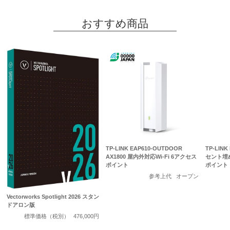
おすすめ商品
TP-LINK EAP610-OUTDOOR
TP-LINK
AX1800 屋内外対応Wi-Fi 6アクセス
セント埋め
ポイント
ポイント
参考上代
オープン
Vectorworks Spotlight 2026 スタン
ドアロン版
標準価格（税別）
476,000円