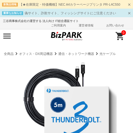
【★在庫限定・特価機種】NEC A4カラーページプリンタ PR-L4C550
新製品情報
偽サイト、詐欺サイト、フィッシングサイトにご注意ください
重要なお知らせ
三谷商事株式会社の運営する 法人向け IT総合通販サイト
ご利用案内
運営者情報
お問い合わせ
0
全商品
オフィス・DX周辺機器
通信・ネットワーク機器
光ケーブル