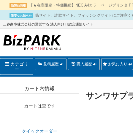
【★在庫限定・特価機種】NEC A4カラーページプリンタ PR-L
新製品情報
偽サイト、詐欺サイト、フィッシングサイトにご注意く
重要なお知らせ
三谷商事株式会社の運営する 法人向け IT総合通販サイト
カテゴリ
見積履歴
購入履歴
お気に入り
ー
カート内情報
サンワサプラ
カートは空です
クイックオーダー