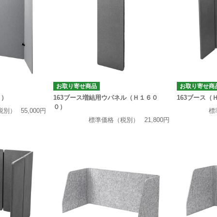
お取り寄せ商品
お取り寄せ商
４）
163ブース増結用ウパネル（Ｈ１６０
163ブース（
０）
税別）
55,000円
標
標準価格（税別）
21,800円