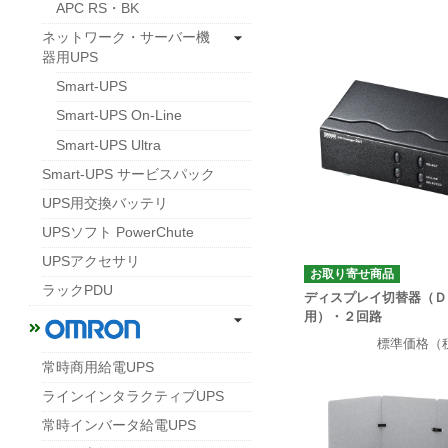
APC RS・BK
ネットワーク・サーバー機
器用UPS
Smart-UPS
Smart-UPS On-Line
Smart-UPS Ultra
Smart-UPS サービスパック
UPS用交換バッテリ
UPSソフト PowerChute
UPSアクセサリ
お取り寄せ商品
ラックPDU
ディスプレイ切替器（Ｄ
用）・２回路
標準価格（
常時商用給電UPS
ラインインタラクティブUPS
常時インバータ給電UPS