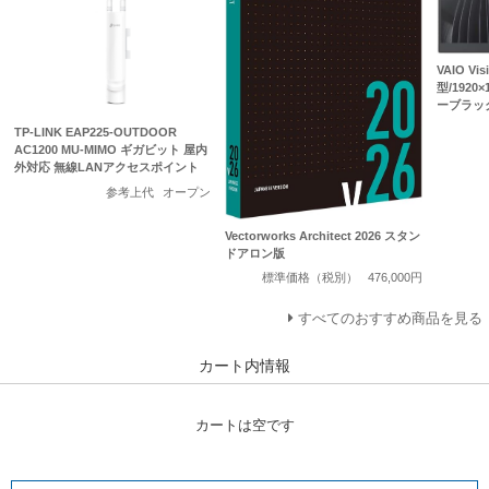
VAIO Visi
型/1920×
ーブラッ
TP-LINK EAP225-OUTDOOR
AC1200 MU-MIMO ギガビット 屋内
外対応 無線LANアクセスポイント
参考上代
オープン
Vectorworks Architect 2026 スタン
ドアロン版
標準価格（税別）
476,000円
すべてのおすすめ商品を見る
カート内情報
カートは空です