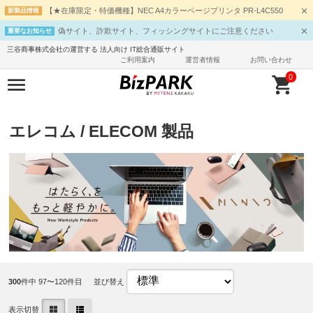
【★在庫限定・特価機種】NEC A4カラーページプリンタ PR-L4C550
新製品情報
偽サイト、詐欺サイト、フィッシングサイトにご注意ください
重要なお知らせ
三谷商事株式会社の運営する 法人向け IT総合通販サイト
ご利用案内
運営者情報
お問い合わせ
0
エレコム / ELECOM 製品
300
件中 97〜120件目
並び替え
表示切替