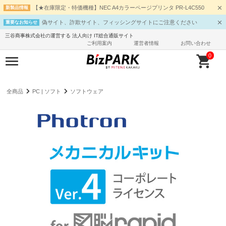
【★在庫限定・特価機種】NEC A4カラーページプリンタ PR-L4C550
新製品情報
偽サイト、詐欺サイト、フィッシングサイトにご注意ください
重要なお知らせ
三谷商事株式会社の運営する 法人向け IT総合通販サイト
ご利用案内
運営者情報
お問い合わせ
0
全商品
PC | ソフト
ソフトウェア