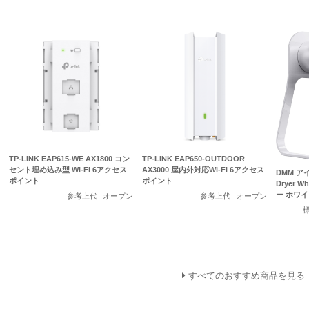
TP-LINK EAP615-WE AX1800 コン
TP-LINK EAP650-OUTDOOR
セント埋め込み型 Wi-Fi 6アクセス
AX3000 屋内外対応Wi-Fi 6アクセス
DMM アイ
ポイント
ポイント
Dryer 
ー ホワイ
参考上代
オープン
参考上代
オープン
すべてのおすすめ商品を見る