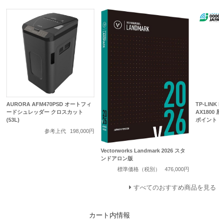
AURORA AFM470PSD オートフィ
TP-LINK
ードシュレッダー クロスカット
AX1800
(53L)
ポイント
参考上代
198,000円
Vectorworks Landmark 2026 スタ
ンドアロン版
標準価格（税別）
476,000円
すべてのおすすめ商品を見る
カート内情報