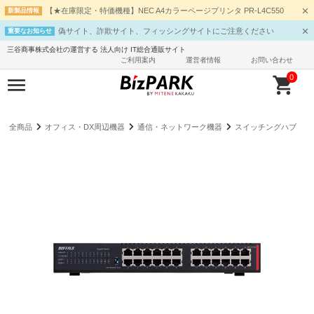
【★在庫限定・特価機種】NEC A4カラーページプリンタ PR-L4C550
新製品情報
偽サイト、詐欺サイト、フィッシングサイトにご注意ください
重要なお知らせ
三谷商事株式会社の運営する 法人向け IT総合通販サイト
ご利用案内
運営者情報
お問い合わせ
0
全商品
オフィス・DX周辺機器
通信・ネットワーク機器
スイッチングハブ