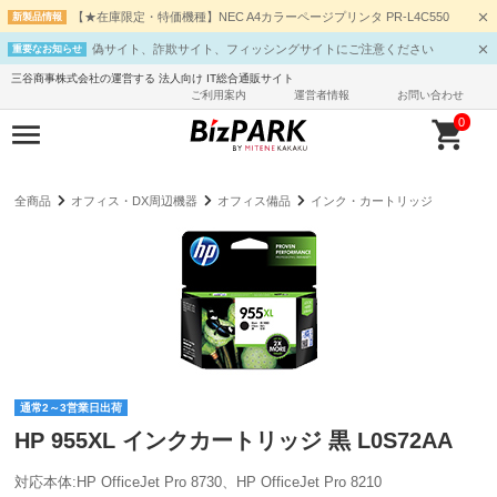
【★在庫限定・特価機種】NEC A4カラーページプリンタ PR-L4C550
新製品情報
偽サイト、詐欺サイト、フィッシングサイトにご注意ください
重要なお知らせ
三谷商事株式会社の運営する 法人向け IT総合通販サイト
ご利用案内
運営者情報
お問い合わせ
0
全商品
オフィス・DX周辺機器
オフィス備品
インク・カートリッジ
通常2～3営業日出荷
HP 955XL インクカートリッジ 黒 L0S72AA
対応本体:HP OfficeJet Pro 8730、HP OfficeJet Pro 8210