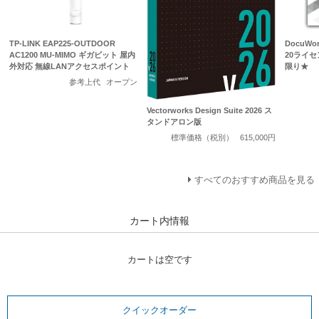
TP-LINK EAP225-OUTDOOR
DocuWo
AC1200 MU-MIMO ギガビット 屋内
20ライセ
外対応 無線LANアクセスポイント
限り★
参考上代
オープン
Vectorworks Design Suite 2026 ス
タンドアロン版
標準価格（税別）
615,000円
すべてのおすすめ商品を見る
カート内情報
カートは空です
クイックオーダー