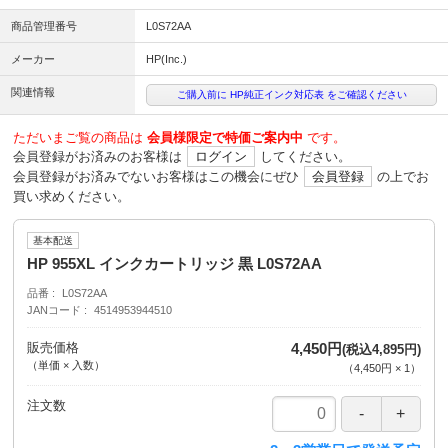
商品管理番号
L0S72AA
メーカー
HP(Inc.)
関連情報
ご購入前に HP純正インク対応表 をご確認ください
ただいまご覧の商品は
会員様限定で特価ご案内中
です。
会員登録がお済みのお客様は
ログイン
してください。
会員登録がお済みでないお客様はこの機会にぜひ
会員登録
の上でお
買い求めください。
基本配送
HP 955XL インクカートリッジ 黒 L0S72AA
品番
L0S72AA
JANコード
4514953944510
販売価格
4,450円
(税込4,895円)
（単価 × 入数）
（
4,450円
×
1
）
注文数