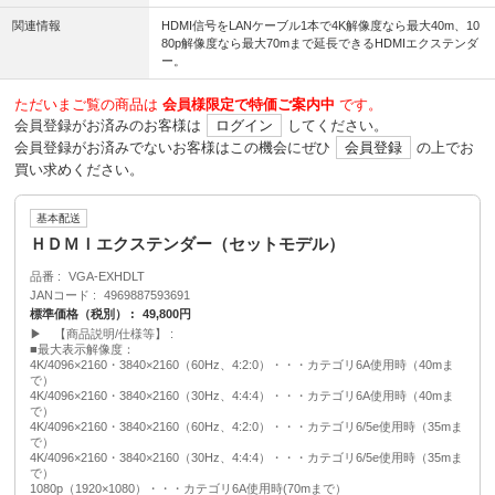
関連情報
HDMI信号をLANケーブル1本で4K解像度なら最大40m、10
80p解像度なら最大70mまで延長できるHDMIエクステンダ
ー。
ただいまご覧の商品は
会員様限定で特価ご案内中
です。
会員登録がお済みのお客様は
ログイン
してください。
会員登録がお済みでないお客様はこの機会にぜひ
会員登録
の上でお
買い求めください。
基本配送
ＨＤＭＩエクステンダー（セットモデル）
品番
VGA-EXHDLT
JANコード
4969887593691
標準価格（税別）
49,800円
▶ 【商品説明/仕様等】
■最大表示解像度：
4K/4096×2160・3840×2160（60Hz、4:2:0）・・・カテゴリ6A使用時（40mま
で）
4K/4096×2160・3840×2160（30Hz、4:4:4）・・・カテゴリ6A使用時（40mま
で）
4K/4096×2160・3840×2160（60Hz、4:2:0）・・・カテゴリ6/5e使用時（35mま
で）
4K/4096×2160・3840×2160（30Hz、4:4:4）・・・カテゴリ6/5e使用時（35mま
で）
1080p（1920×1080）・・・カテゴリ6A使用時(70mまで）