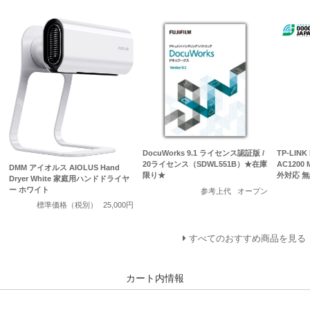
DocuWorks 9.1 ライセンス認証版 /
TP-LINK
20ライセンス（SDWL551B）★在庫
AC1200
DMM アイオルス AIOLUS Hand
限り★
外対応 
Dryer White 家庭用ハンドドライヤ
ー ホワイト
参考上代
オープン
標準価格（税別）
25,000円
すべてのおすすめ商品を見る
カート内情報