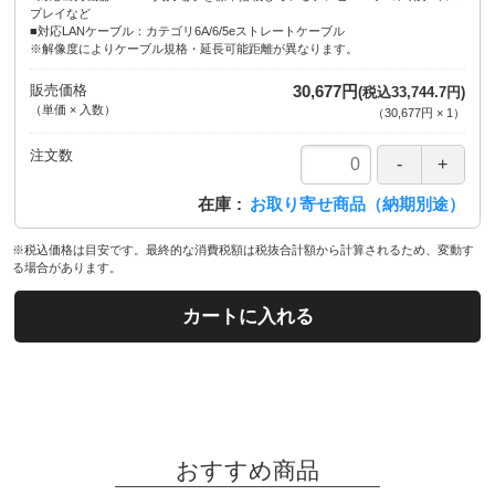
プレイなど
■対応LANケーブル：カテゴリ6A/6/5eストレートケーブル
※解像度によりケーブル規格・延長可能距離が異なります。
販売価格
30,677円
(税込33,744.7円)
（単価 × 入数）
（
30,677円
×
1
）
注文数
在庫
お取り寄せ商品（納期別途）
※税込価格は目安です。最終的な消費税額は税抜合計額から計算されるため、変動す
る場合があります。
カートに入れる
おすすめ商品