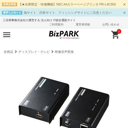
【★在庫限定・特価機種】NEC A4カラーページプリンタ PR-L4C550
新製品情報
偽サイト、詐欺サイト、フィッシングサイトにご注意ください
重要なお知らせ
三谷商事株式会社の運営する 法人向け IT総合通販サイト
ご利用案内
運営者情報
お問い合わせ
0
全商品
ディスプレイ・テレビ
映像音声変換