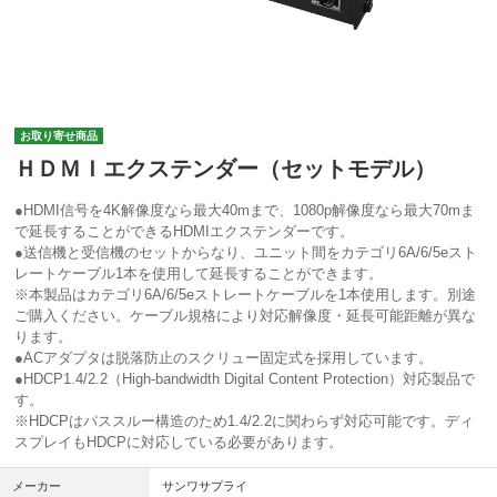
お取り寄せ商品
ＨＤＭＩエクステンダー（セットモデル）
●HDMI信号を4K解像度なら最大40mまで、1080p解像度なら最大70mま
で延長することができるHDMIエクステンダーです。
●送信機と受信機のセットからなり、ユニット間をカテゴリ6A/6/5eスト
レートケーブル1本を使用して延長することができます。
※本製品はカテゴリ6A/6/5eストレートケーブルを1本使用します。別途
ご購入ください。ケーブル規格により対応解像度・延長可能距離が異な
ります。
●ACアダプタは脱落防止のスクリュー固定式を採用しています。
●HDCP1.4/2.2（High-bandwidth Digital Content Protection）対応製品で
す。
※HDCPはパススルー構造のため1.4/2.2に関わらず対応可能です。ディ
スプレイもHDCPに対応している必要があります。
メーカー
サンワサプライ