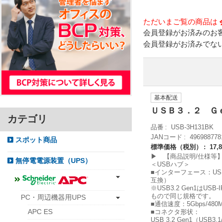
ただいまご覧の商品は
会員登録がお済みのお
会員登録がお済みでな
基本配送
ＵＳＢ３．２ Ｇ
カテゴリ
品番
USB-3H131BK
JANコード
496988778
スポット商品
標準価格（税別）
17,
▶ 【商品説明/仕様等
無停電電源装置（UPS）
＜USBハブ＞
■インターフェース：USB仕様 V
互換）
※USB3.2 Gen1はUSB-
もので同じ規格です。
PC・周辺機器用UPS
■通信速度：5Gbps/480M
APC ES
■コネクタ形状：
USB 3.2 Gen1（US