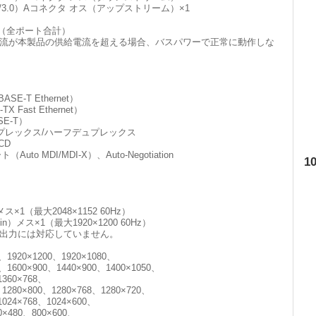
B3.1/3.0）Aコネクタ オス（アップストリーム）×1
A（全ポート合計）
流が本製品の供給電流を超える場合、バスパワーで正常に動作しな
ASE-T Ethernet）
TX Fast Ethernet）
ASE-T）
プレックス/ハーフデュプレックス
CD
uto MDI/MDI-X）、Auto-Negotiation
1
ス×1（最大2048×1152 60Hz）
pin）メス×1（最大1920×1200 60Hz）
出力には対応していません。
0、1920×1200、1920×1080、
0、1600×900、1440×900、1400×1050、
1360×768、
、1280×800、1280×768、1280×720、
1024×768、1024×600、
0×480、800×600、