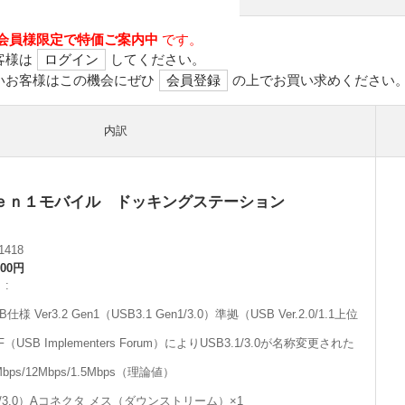
会員様限定で特価ご案内中
です。
客様は
ログイン
してください。
いお客様はこの機会にぜひ
会員登録
の上でお買い求めください
内訳
ｅｎ１モバイル ドッキングステーション
1418
800円
】
er3.2 Gen1（USB3.1 Gen1/3.0）準拠（USB Ver.2.0/1.1上位
IF（USB Implementers Forum）によりUSB3.1/3.0が名称変更された
bps/12Mbps/1.5Mbps（理論値）
B3.1/3.0）Aコネクタ メス（ダウンストリーム）×1