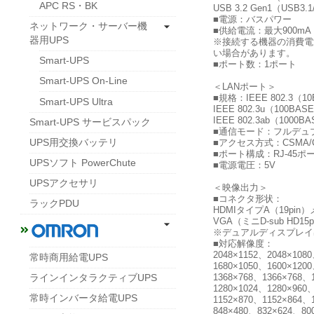
APC RS・BK
USB 3.2 Gen1（US
■電源：バスパワー
ネットワーク・サーバー機
■供給電流：最大900m
器用UPS
※接続する機器の消費電
い場合があります。
Smart-UPS
■ポート数：1ポート
Smart-UPS On-Line
＜LANポート＞
■規格：IEEE 802.3（10B
Smart-UPS Ultra
IEEE 802.3u（100BASE-
IEEE 802.3ab（1000B
Smart-UPS サービスパック
■通信モード：フルデュ
UPS用交換バッテリ
■アクセス方式：CSMA/
■ポート構成：RJ-45ポート（A
UPSソフト PowerChute
■電源電圧：5V
UPSアクセサリ
＜映像出力＞
■コネクタ形状：
ラックPDU
HDMIタイプA（19pin）メ
VGA（ミニD-sub HD15
※デュアルディスプレイ
■対応解像度：
2048×1152、2048×108
常時商用給電UPS
1680×1050、1600×120
1368×768、1366×768、
ラインインタラクティブUPS
1280×1024、1280×960
常時インバータ給電UPS
1152×870、1152×864、
848×480、832×624、80