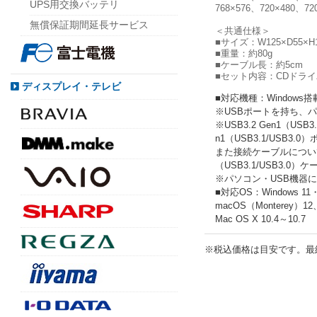
UPS用交換バッテリ
768×576、720×480、72
無償保証期間延長サービス
＜共通仕様＞
■サイズ：W125×D55×H
■重量：約80g
■ケーブル長：約5cm
■セット内容：CDドラ
ディスプレイ・テレビ
■対応機種：Windows搭
※USBポートを持ち、
※USB3.2 Gen1（US
n1（USB3.1/USB3
また接続ケーブルについてもUS
（USB3.1/USB3.0
※パソコン・USB機器
■対応OS：Windows 11
macOS（Monterey）12、
Mac OS X 10.4～10.7
※税込価格は目安です。最