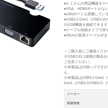
●たくさんの周辺機器をケ
●VGA、HDMIポートが
●LANポートも搭載してい
●USB3.2 Gen1（US
のUSB機器を接続できます
●ケーブル収納タイプで持
●20cmの延長ケーブル付
＜ご購入前にご確認くださ
※USB2.0/1.1規格
ご注意ください。
※本製品はUSBハブです
ん。
※本製品はUSB3.2 Gen1
Gen1（USB3.1/USB
メーカー
関連情報