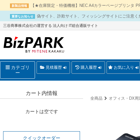
【★在庫限定・特価機種】NEC A4カラーページプリンタ PR-L
新製品情報
偽サイト、詐欺サイト、フィッシングサイトにご注意く
重要なお知らせ
三谷商事株式会社の運営する 法人向け IT総合通販サイト
カテゴリ
見積履歴
購入履歴
お気に入り
ー
カート内情報
全商品
オフィス・DX周
カートは空です
クイックオーダー