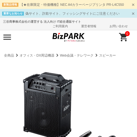
【★在庫限定・特価機種】NEC A4カラーページプリンタ PR-L4C550
新製品情報
偽サイト、詐欺サイト、フィッシングサイトにご注意ください
重要なお知らせ
三谷商事株式会社の運営する 法人向け IT総合通販サイト
ご利用案内
運営者情報
お問い合わせ
0
全商品
オフィス・DX周辺機器
Web会議・テレワーク
スピーカー