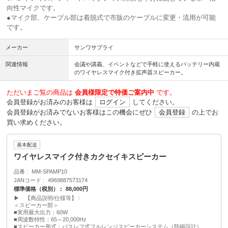
向性マイクです。
●マイク部、ケーブル部は着脱式で市販のケーブルに変更・流用が可能
です。
メーカー
サンワサプライ
関連情報
会議や講義、イベントなどで手軽に使えるバッテリー内蔵
のワイヤレスマイク付き拡声器スピーカー。
ただいまご覧の商品は
会員様限定で特価ご案内中
です。
会員登録がお済みのお客様は
ログイン
してください。
会員登録がお済みでないお客様はこの機会にぜひ
会員登録
の上でお
買い求めください。
基本配送
ワイヤレスマイク付きカクセイキスピーカー
品番
MM-SPAMP10
JANコード
4969887573174
標準価格（税別）
88,000円
▶ 【商品説明/仕様等】
＜スピーカー部＞
■実用最大出力：60W
■周波数特性：65～20,000Hz
■スピーカー形式：バスレフ式フルレンジスピーカーシステム（防磁設計）