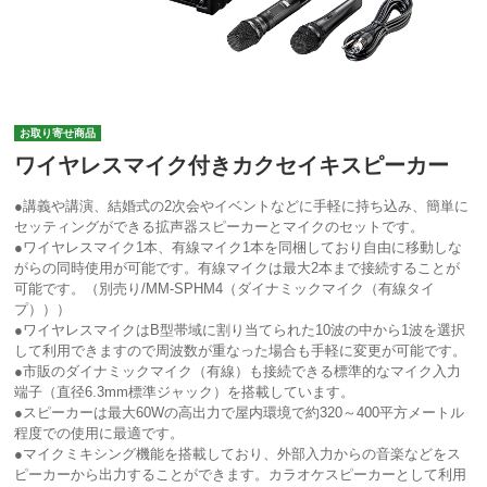
お取り寄せ商品
ワイヤレスマイク付きカクセイキスピーカー
●講義や講演、結婚式の2次会やイベントなどに手軽に持ち込み、簡単に
セッティングができる拡声器スピーカーとマイクのセットです。
●ワイヤレスマイク1本、有線マイク1本を同梱しており自由に移動しな
がらの同時使用が可能です。有線マイクは最大2本まで接続することが
可能です。（別売り/MM-SPHM4（ダイナミックマイク（有線タイ
プ）））
●ワイヤレスマイクはB型帯域に割り当てられた10波の中から1波を選択
して利用できますので周波数が重なった場合も手軽に変更が可能です。
●市販のダイナミックマイク（有線）も接続できる標準的なマイク入力
端子（直径6.3mm標準ジャック）を搭載しています。
●スピーカーは最大60Wの高出力で屋内環境で約320～400平方メートル
程度での使用に最適です。
●マイクミキシング機能を搭載しており、外部入力からの音楽などをス
ピーカーから出力することができます。カラオケスピーカーとして利用