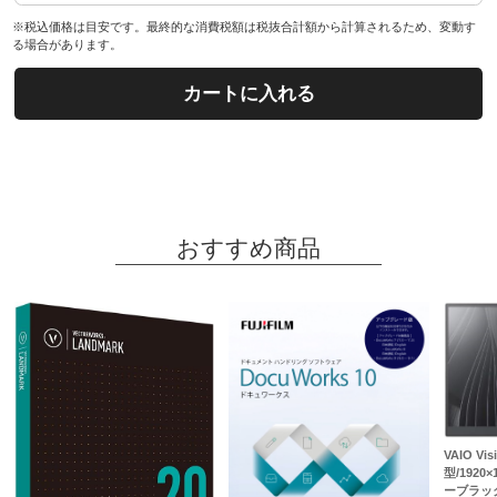
※税込価格は目安です。最終的な消費税額は税抜合計額から計算されるため、変動す
る場合があります。
カートに入れる
おすすめ商品
VAIO Visi
型/1920×
ーブラッ