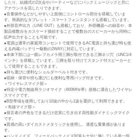
したり、結婚式の2次会やパーティーなどにバックミュージックと共に
アナウンスを流したりできます。
●音量操作などがしやすい上面側にコントロール部分を搭載していま
す。簡易的なタブレット・スマートフォンスタンドも搭載しています。
●外部音声出力（LINE OUT）も搭載しており、外部機器への録音や、本
製品複数台をカスケード接続することで複数台のスピーカーから同時に
拡声出力することも可能です。
●電源は通常の家庭用コンセントで使用できるAC電源と持ち運び時も使
える内蔵バッテリー駆動の2WAYに対応しています。
●本体下部には一眼レフカメラ用三脚が取付できる三脚ネジ穴（UNC1/4
インチ）を搭載しています。三脚を取り付けてスタンド付スピーカーと
して使用することもできます。
●持ち運びに便利なショルダーベルト付きです。
●収納・保管や持ち運びにも便利な専用バッグ付きです。
＜ワイヤレスマイク部＞
●特定小電力無線局ラジオマイク（800MHz帯）規格に適合したワイヤレ
スマイクです。
●B型帯域を使用しており10波の中から1波を選択して利用できます。
＜有線マイク部＞
●発言者の声色をできるだけ忠実に引き出す高性能ダイナミックマイク
です。
●質感の高いダイカストメタリックを使用し、適度な重量感がありま
す。
●ハンドノイズ、フィードバックノイズ対策も十分に施している単一指