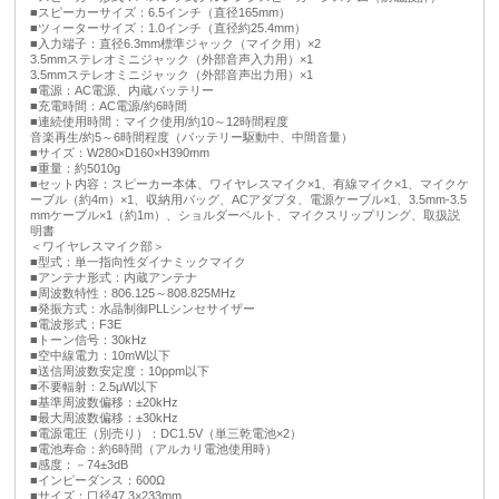
■スピーカーサイズ：6.5インチ（直径165mm）
■ツィーターサイズ：1.0インチ（直径約25.4mm）
■入力端子：直径6.3mm標準ジャック（マイク用）×2
3.5mmステレオミニジャック（外部音声入力用）×1
3.5mmステレオミニジャック（外部音声出力用）×1
■電源：AC電源、内蔵バッテリー
■充電時間：AC電源/約6時間
■連続使用時間：マイク使用/約10～12時間程度
音楽再生/約5～6時間程度（バッテリー駆動中、中間音量）
■サイズ：W280×D160×H390mm
■重量：約5010g
■セット内容：スピーカー本体、ワイヤレスマイク×1、有線マイク×1、マイクケ
ーブル（約4m）×1、収納用バッグ、ACアダプタ、電源ケーブル×1、3.5mm-3.5
mmケーブル×1（約1m）、ショルダーベルト、マイクスリップリング、取扱説
明書
＜ワイヤレスマイク部＞
■型式：単一指向性ダイナミックマイク
■アンテナ形式：内蔵アンテナ
■周波数特性：806.125～808.825MHz
■発振方式：水晶制御PLLシンセサイザー
■電波形式：F3E
■トーン信号：30kHz
■空中線電力：10mW以下
■送信周波数安定度：10ppm以下
■不要輻射：2.5μW以下
■基準周波数偏移：±20kHz
■最大周波数偏移：±30kHz
■電源電圧（別売り）：DC1.5V（単三乾電池×2）
■電池寿命：約6時間（アルカリ電池使用時）
■感度：－74±3dB
■インピーダンス：600Ω
■サイズ：口径47.3×233mm