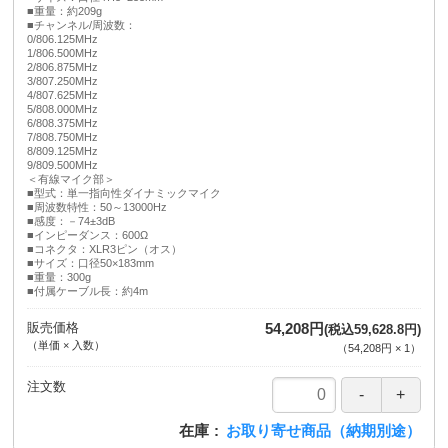
■重量：約209g
■チャンネル/周波数：
0/806.125MHz
1/806.500MHz
2/806.875MHz
3/807.250MHz
4/807.625MHz
5/808.000MHz
6/808.375MHz
7/808.750MHz
8/809.125MHz
9/809.500MHz
＜有線マイク部＞
■型式：単一指向性ダイナミックマイク
■周波数特性：50～13000Hz
■感度：－74±3dB
■インピーダンス：600Ω
■コネクタ：XLR3ピン（オス）
■サイズ：口径50×183mm
■重量：300g
■付属ケーブル長：約4m
販売価格
54,208円
(税込59,628.8円)
（単価 × 入数）
（
54,208円
×
1
）
注文数
在庫
お取り寄せ商品（納期別途）