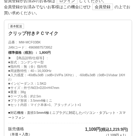
会員登録がお済みのお客様は
ログイン
してください。
会員登録がお済みでないお客様はこの機会にぜひ
会員登録
の上でお
買い求めください。
基本配送
クリップ付きＰＣマイク
品番
MM-MCF03BK
JANコード
4969887573952
標準価格（税別）
1,800円
▶ 【商品説明/仕様等】
■形式：コンデンサー型
■指向性：無（全）指向性
■周波数特性：40～16,000Hz
■入力感度：-40dB±3dB（odB=1V/Pa 1KHz）、-60dB±3dB（0dB=1V/ubar 1KH
z）
■インピーダンス：1.5KΩ
■サイズ：外寸/W23×D20×H47mm
■重量：38g
■ケーブル長：約2.5m
■プラグ形状：3.5mm4極ミニ
■セット内容：マイク本体×1、アタッチメント×1
■対応機種：直径3.5mm4極ミニプラグに対応したパソコン・タブレット・スマ
ートフォン
販売価格
1,109円
(税込1,219.9円)
（単価 × 入数）
（
1,109円
×
1
）