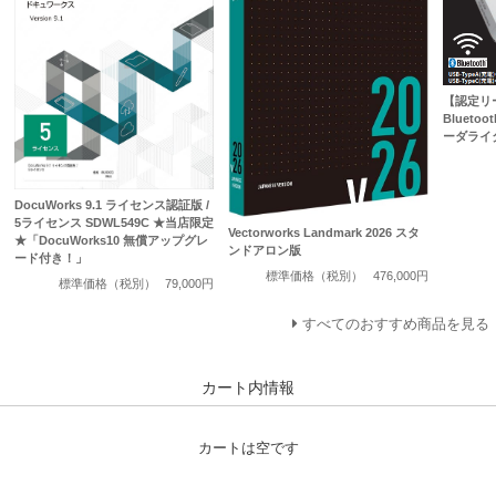
【認定リー
Bluet
ーダライタ 
DocuWorks 9.1 ライセンス認証版 /
5ライセンス SDWL549C ★当店限定
Vectorworks Landmark 2026 スタ
★「DocuWorks10 無償アップグレ
ンドアロン版
ード付き！」
標準価格（税別）
476,000円
標準価格（税別）
79,000円
すべてのおすすめ商品を見る
カート内情報
カートは空です