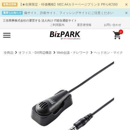
【★在庫限定・特価機種】NEC A4カラーページプリンタ PR-L4C550
新製品情報
偽サイト、詐欺サイト、フィッシングサイトにご注意ください
重要なお知らせ
三谷商事株式会社の運営する 法人向け IT総合通販サイト
ご利用案内
運営者情報
お問い合わせ
0
全商品
オフィス・DX周辺機器
Web会議・テレワーク
ヘッドホン・マイク