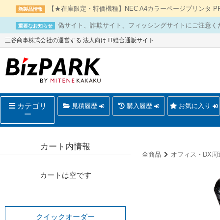
【★在庫限定・特価機種】NEC A4カラーページプリンタ PR-L
新製品情報
偽サイト、詐欺サイト、フィッシングサイトにご注意く
重要なお知らせ
三谷商事株式会社の運営する 法人向け IT総合通販サイト
カテゴリ
見積履歴
購入履歴
お気に入り
ー
カート内情報
全商品
オフィス・DX周
カートは空です
クイックオーダー