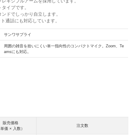
フレキシブルアームを採用しています。
トタイプです。
タンドでしっかり自立します。
ネット通話にも対応しています。
サンワサプライ
周囲の雑音を拾いにくい単一指向性のコンパクトマイク。Zoom、Te
amsにも対応。
。
販売価格
注文数
単価 × 入数）