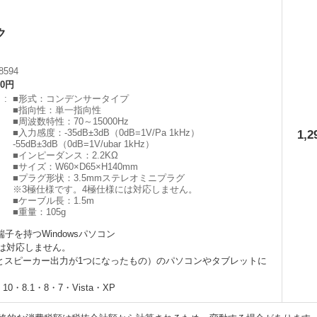
ク
8594
00円
】
■形式：コンデンサータイプ
■指向性：単一指向性
■周波数特性：70～15000Hz
1,
■入力感度：-35dB±3dB（0dB=1V/Pa 1kHz）
-55dB±3dB（0dB=1V/ubar 1kHz）
■インピーダンス：2.2KΩ
■サイズ：W60×D65×H140mm
■プラグ形状：3.5mmステレオミニプラグ
※3極仕様です。4極仕様には対応しません。
■ケーブル長：1.5m
■重量：105g
子を持つWindowsパソコン
ズには対応しません。
とスピーカー出力が1つになったもの）のパソコンやタブレットに
・10・8.1・8・7・Vista・XP