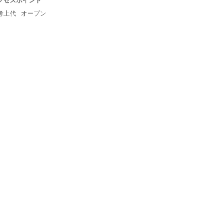
6アクセスポイント
考上代
オープン