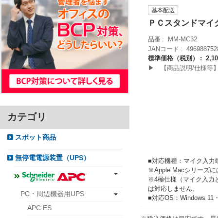
基本配送
ＰＣスタンドマイ
品番
MM-MC32
JANコード
496988752
標準価格（税別）
2,1
▶ 【商品説明/仕様等
カテゴリ
スポット商品
無停電電源装置（UPS）
■対応機種：マイク入力端
※Apple Macシリー
※4極仕様（マイク入力
は対応しません。
PC・周辺機器用UPS
■対応OS：Windows 11
APC ES