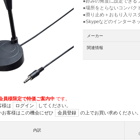
●好みの角度に設定できる
●場所をとらないコンパク
●滑り止め＋おもり入りス
●Skypeなどのインター
メーカー
関連情報
会員様限定で特価ご案内中
です。
客様は
ログイン
してください。
いお客様はこの機会にぜひ
会員登録
の上でお買い求めください
内訳
（