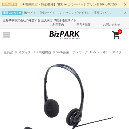
【★在庫限定・特価機種】NEC A4カラーページプリンタ PR-L4C550
新製品情報
偽サイト、詐欺サイト、フィッシングサイトにご注意ください
重要なお知らせ
三谷商事株式会社の運営する 法人向け IT総合通販サイト
ご利用案内
運営者情報
お問い合わせ
0
全商品
オフィス・DX周辺機器
Web会議・テレワーク
ヘッドホン・マイク