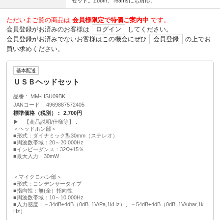
セット。Zoom、Teamsにも対応。
ただいまご覧の商品は
会員様限定で特価ご案内中
です。
会員登録がお済みのお客様は
ログイン
してください。
会員登録がお済みでないお客様はこの機会にぜひ
会員登録
の上でお
買い求めください。
基本配送
ＵＳＢヘッドセット
品番
MM-HSU09BK
JANコード
4969887572405
標準価格（税別）
2,700円
▶ 【商品説明/仕様等】
＜ヘッドホン部＞
■形式：ダイナミック型30mm（ステレオ）
■周波数帯域：20～20,000Hz
■インピーダンス：32Ω±15％
■最大入力：30mW
＜マイクロホン部＞
■形式：コンデンサータイプ
■指向性：無(全）指向性
■周波数帯域：10～10,000Hz
■入力感度：－34dB±4dB（0dB=1V/Pa,1kHz）、－54dB±4dB（0dB=1V/ubar,1k
Hz）