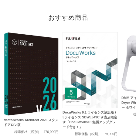
おすすめ商品
DMM アイ
Dryer 
ー ホワイ
DocuWorks 9.1 ライセンス認証版 /
5ライセンス SDWL549C ★当店限定
Vectorworks Architect 2026 スタン
★「DocuWorks10 無償アップグレ
ドアロン版
ード付き！」
標準価格（税別）
476,000円
標準価格（税別）
79,000円