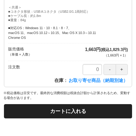
＜共通＞
■コネクタ形状：USB Aコネクタ（USB2.0/1.1両対応）
■ケーブル長：約1.8m
■重量：84g
■対応OS：Windows 11・10・8.1・8・7、
macOS 11、macOS 10.12～10.15、Mac OS X 10.3～10.11
Chrome OS
販売価格
1,663円
(税込1,829.3円)
（単価 × 入数）
（
1,663円
×
1
）
注文数
在庫
お取り寄せ商品（納期別途）
※税込価格は目安です。最終的な消費税額は税抜合計額から計算されるため、変動す
る場合があります。
カートに入れる