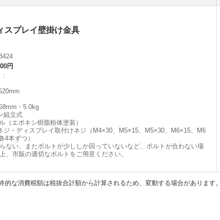
ィスプレイ壁掛け金具
8424
500円
】
520mm
58mm・5.0kg
ン組立式
ール（エポキシ樹脂粉体塗装）
・ディスプレイ取付けネジ（M4×30、M5×15、M5×30、M6×15、M6
0・各4本ずつ）
らない、またボルトが少ししか回っていないなど、ボルトが合わない場
上、市販の適切なボルトをご用意ください。
終的な消費税額は税抜合計額から計算されるため、変動する場合があります