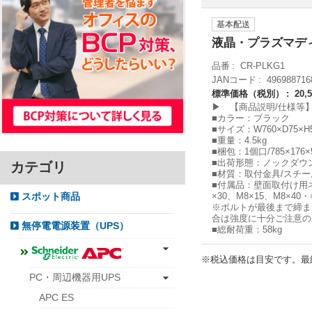
基本配送
液晶・プラズマデ
品番
CR-PLKG1
JANコード
496988716
標準価格（税別）
20,
▶ 【商品説明/仕様等
■カラー：ブラック
■サイズ：W760×D75×H
■重量：4.5kg
■梱包：1個口/785×176×
■出荷形態：ノックダウ
カテゴリ
■材質：取付金具/スチ
■付属品：壁面取付け用ネジ
×30、M8×15、M8×4
スポット商品
※ボルトが最後まで締ま
合は強度に十分ご注意の
無停電電源装置（UPS）
■総耐荷重：58kg
※税込価格は目安です。最
PC・周辺機器用UPS
APC ES