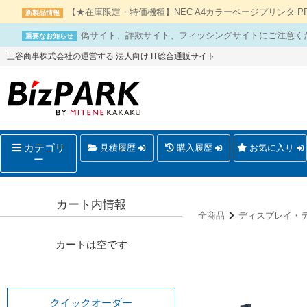
【★在庫限定・特価機種】NEC A4カラーページプリンタ PR-L
新製品情報
偽サイト、詐欺サイト、フィッシングサイトにご注意く
重要なお知らせ
三谷商事株式会社の運営する 法人向け IT総合通販サイト
カテゴリ
見積履歴
購入履歴
お気に入り
ー
カート内情報
全商品
ディスプレイ・
カートは空です
クイックオーダー