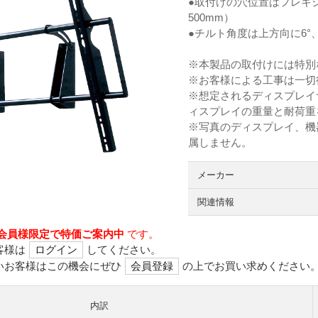
●取付けの穴位置はフレキシ
500mm）
●チルト角度は上方向に6°
※本製品の取付けには特別
※お客様による工事は一切
※想定されるディスプレイ
ィスプレイの重量と耐荷重
※写真のディスプレイ、機
属しません。
メーカー
関連情報
会員様限定で特価ご案内中
です。
客様は
ログイン
してください。
いお客様はこの機会にぜひ
会員登録
の上でお買い求めください
内訳