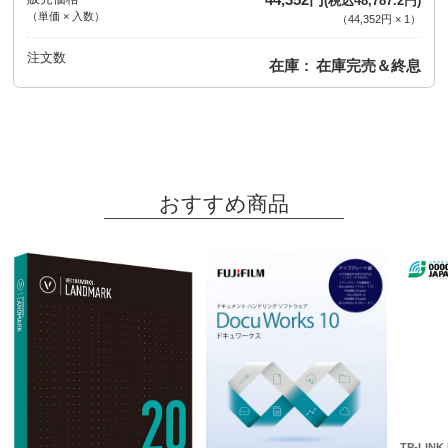
(税込48,787.2円)
（単価 × 入数）
（
44,352円
×
1
）
注文数
在庫
在庫完売＆終息
おすすめ商品
TP-LINK