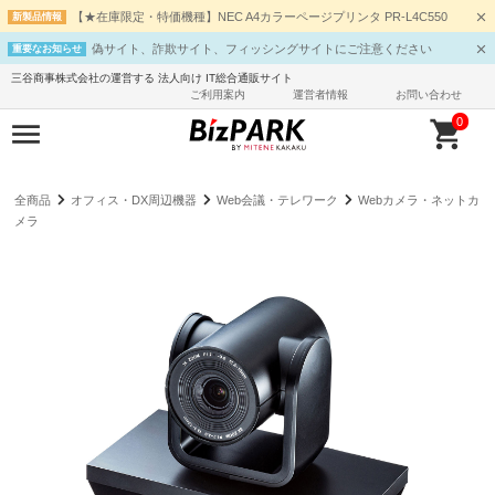
【★在庫限定・特価機種】NEC A4カラーページプリンタ PR-L4C550
新製品情報
偽サイト、詐欺サイト、フィッシングサイトにご注意ください
重要なお知らせ
三谷商事株式会社の運営する 法人向け IT総合通販サイト
ご利用案内
運営者情報
お問い合わせ
0
全商品
オフィス・DX周辺機器
Web会議・テレワーク
Webカメラ・ネットカ
メラ