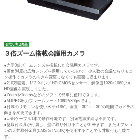
お取り寄せ商品
３倍ズーム搭載会議用カメラ
●光学3倍ズームレンズを搭載した会議用カメラです。
●画角84度の広角レンズを採用しているので、少人数の会議ならリモコ
ン操作でカメラの向きを変更しなくても画面に収まります。
●210万画素、1/ 2.9インチHD CMOSセンサー、解像度1920×1080フル
HD画像を実現しました。
●ZoomやTeamsなどのソフトで簡単に使用できます。
●MJPEG出力フレームレート1080P/30fpsです。
●付属のリモコンを使い水平±165°、垂直－30°～＋30°の範囲でカメラの
向きを変更できます。
●USBケーブル1本で動作可能です。別途電源接続は不要です。
●壁取付金具が付属し、壁に取り付けることが出来ます。またオプショ
ンの天井取付金具(CMS-STN3BK)を使用することで天井取付も可能で
す。