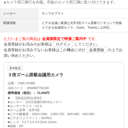
●カメラ用三脚穴を内蔵。市販のカメラ用三脚に取り付けできます。
メーカー
サンワサプライ
関連情報
ビデオ会議に最適な光学3倍ズーム搭載でリモコンで首振
りできる会議用カメラ。Zoom、Teamsにも対応。
ただいまご覧の商品は
会員様限定で特価ご案内中
です。
会員登録がお済みのお客様は
ログイン
してください。
会員登録がお済みでないお客様はこの機会にぜひ
会員登録
の上でお
買い求めください。
基本配送
３倍ズーム搭載会議用カメラ
品番
CMS-V50BK
JANコード
4969887781180
標準価格（税別）
72,000円
▶ 【商品説明/仕様等】
■センサー：210万画素CMOSセンサー
■センサーサイズ：1/2.9
■ズーム倍率：光学3倍
■ビデオ解像度：1920×1080、1280×720、640×480、640×360
■ビデオフォーマット：MJPEG
■レンズ：F1.7-3.0 f=3.3mm-10mm
■画角：84°