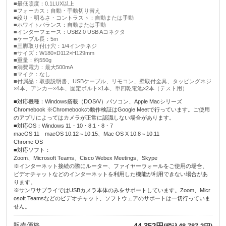
■最低照度：0.1LUX以上
■フォーカス：自動・手動切り替え
■絞り・明るさ・コントラスト：自動または手動
■ホワイトバランス：自動または手動
■インターフェース：USB2.0 USB Aコネクタ
■ケーブル長：5m
■三脚取り付け穴：1/4インチネジ
■サイズ：W180×D112×H129mm
■重量：約550g
■消費電力：最大500mA
■マイク：なし
■付属品：取扱説明書、USBケーブル、リモコン、壁取付金具、タッピングネジ
×4本、アンカー×4本、固定ボルト×1本、単四乾電池×2本（テスト用）
■対応機種：Windows搭載（DOS/V）パソコン、Apple Macシリーズ
Chromebook ※Chromebookの動作検証はGoogle Meetで行っています。ご使用
のアプリによってはカメラが正常に認識しない場合があります。
■対応OS：Windows 11・10・8.1・8・7
macOS 11 macOS 10.12～10.15、Mac OS X 10.8～10.11
Chrome OS
■対応ソフト：
Zoom、Microsoft Teams、Cisco Webex Meetings、Skype
※インターネット接続の際にルーター、ファイヤーウォールをご使用の場合、
ビデオチャットなどのインターネットを利用した機能が利用できない場合があ
ります。
※サンワサプライではUSBカメラ本体のみをサポートしています。Zoom、Micr
osoft Teamsなどのビデオチャット、ソフトウェアのサポートは一切行っていま
せん。
販売価格
44,352円