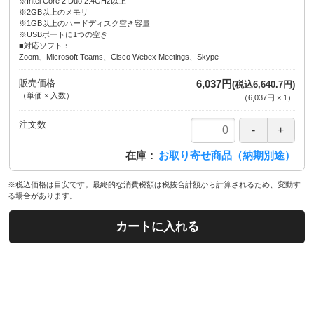
※Intel Core 2 Duo 2.4GHz以上
※2GB以上のメモリ
※1GB以上のハードディスク空き容量
※USBポートに1つの空き
■対応ソフト：
Zoom、Microsoft Teams、Cisco Webex Meetings、Skype
販売価格
6,037円
(税込6,640.7円)
（単価 × 入数）
（
6,037円
×
1
）
注文数
在庫
お取り寄せ商品（納期別途）
※税込価格は目安です。最終的な消費税額は税抜合計額から計算されるため、変動す
る場合があります。
カートに入れる