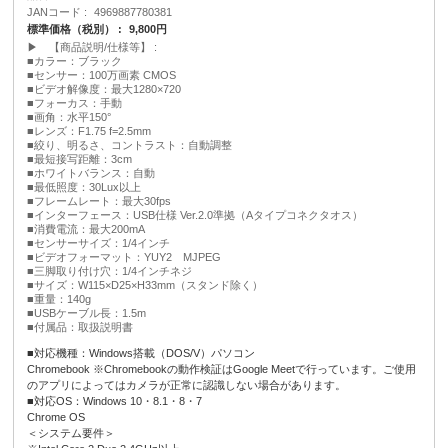
JANコード
4969887780381
標準価格（税別）
9,800円
▶ 【商品説明/仕様等】
■カラー：ブラック
■センサー：100万画素 CMOS
■ビデオ解像度：最大1280×720
■フォーカス：手動
■画角：水平150°
■レンズ：F1.75 f=2.5mm
■絞り、明るさ、コントラスト：自動調整
■最短接写距離：3cm
■ホワイトバランス：自動
■最低照度：30Lux以上
■フレームレート：最大30fps
■インターフェース：USB仕様 Ver.2.0準拠（Aタイプコネクタオス）
■消費電流：最大200mA
■センサーサイズ：1/4インチ
■ビデオフォーマット：YUY2 MJPEG
■三脚取り付け穴：1/4インチネジ
■サイズ：W115×D25×H33mm（スタンド除く）
■重量：140g
■USBケーブル長：1.5m
■付属品：取扱説明書
■対応機種：Windows搭載（DOS/V）パソコン
Chromebook ※Chromebookの動作検証はGoogle Meetで行っています。ご使用
のアプリによってはカメラが正常に認識しない場合があります。
■対応OS：Windows 10・8.1・8・7
Chrome OS
＜システム要件＞