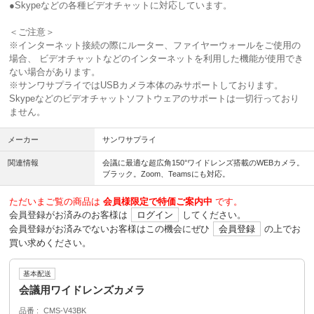
●Skypeなどの各種ビデオチャットに対応しています。
＜ご注意＞
※インターネット接続の際にルーター、ファイヤーウォールをご使用の
場合、 ビデオチャットなどのインターネットを利用した機能が使用でき
ない場合があります。
※サンワサプライではUSBカメラ本体のみサポートしております。
Skypeなどのビデオチャットソフトウェアのサポートは一切行っており
ません。
メーカー
サンワサプライ
関連情報
会議に最適な超広角150°ワイドレンズ搭載のWEBカメラ。
ブラック。Zoom、Teamsにも対応。
ただいまご覧の商品は
会員様限定で特価ご案内中
です。
会員登録がお済みのお客様は
ログイン
してください。
会員登録がお済みでないお客様はこの機会にぜひ
会員登録
の上でお
買い求めください。
基本配送
会議用ワイドレンズカメラ
品番
CMS-V43BK