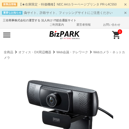
【★在庫限定・特価機種】NEC A4カラーページプリンタ PR-L4C550
新製品情報
偽サイト、詐欺サイト、フィッシングサイトにご注意ください
重要なお知らせ
三谷商事株式会社の運営する 法人向け IT総合通販サイト
ご利用案内
運営者情報
お問い合わせ
0
全商品
オフィス・DX周辺機器
Web会議・テレワーク
Webカメラ・ネットカ
メラ