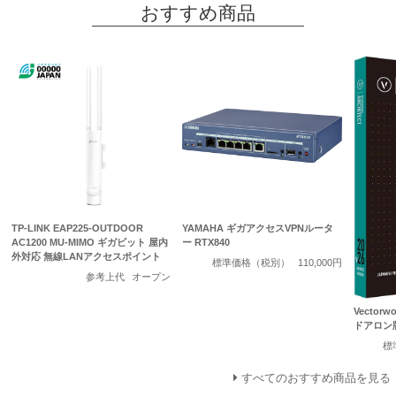
おすすめ商品
TP-LINK EAP225-OUTDOOR
YAMAHA ギガアクセスVPNルータ
AC1200 MU-MIMO ギガビット 屋内
ー RTX840
外対応 無線LANアクセスポイント
標準価格（税別）
110,000円
参考上代
オープン
Vectorwo
ドアロン
標
すべてのおすすめ商品を見る