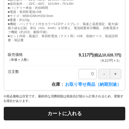
■保存条件：－20℃～60℃、10％RH～75％RH
■バッテリー寿命：約60時間
■電源：単四乾電池×3本
■サイズ：W58×D48×H150.5mm
■重量：約123g
■機能：バックライト付きカラーLCDディスプレイ、風速と温度測定、最大値/
最小値を記録、単位（m/s、km/h）を切替え、電池残量表示機能、 自動電源オ
フ機能（約15分、解除可能）
■セット内容：風速計、単四乾電池（テスト用）×3本、収納ケース、取扱説明
書・保証書
販売価格
9,117円
(税込10,028.7円)
（単価 × 入数）
（
9,117円
×
1
）
注文数
在庫
お取り寄せ商品（納期別途）
※税込価格は目安です。最終的な消費税額は税抜合計額から計算されるため、変動す
る場合があります。
カートに入れる