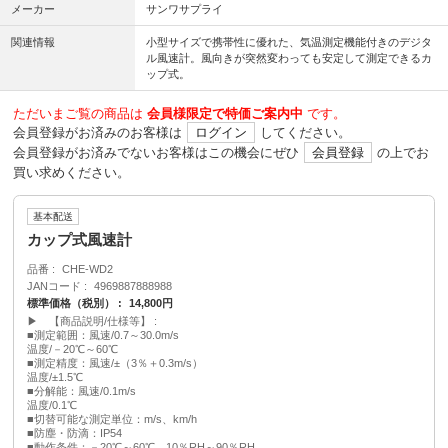
メーカー
サンワサプライ
関連情報
小型サイズで携帯性に優れた、気温測定機能付きのデジタ
ル風速計。風向きが突然変わっても安定して測定できるカ
ップ式。
ただいまご覧の商品は
会員様限定で特価ご案内中
です。
会員登録がお済みのお客様は
ログイン
してください。
会員登録がお済みでないお客様はこの機会にぜひ
会員登録
の上でお
買い求めください。
基本配送
カップ式風速計
品番
CHE-WD2
JANコード
4969887888988
標準価格（税別）
14,800円
▶ 【商品説明/仕様等】
■測定範囲：風速/0.7～30.0m/s
温度/－20℃～60℃
■測定精度：風速/±（3％＋0.3m/s）
温度/±1.5℃
■分解能：風速/0.1m/s
温度/0.1℃
■切替可能な測定単位：m/s、km/h
■防塵・防滴：IP54
■動作条件：－20℃～60℃、10％RH～90％RH