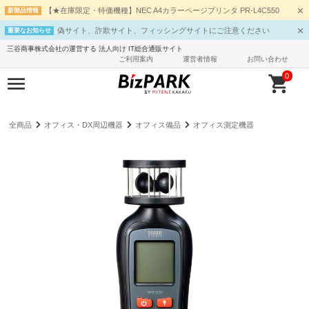
【★在庫限定・特価機種】NEC A4カラーページプリンタ PR-L4C550
新製品情報
偽サイト、詐欺サイト、フィッシングサイトにご注意ください
重要なお知らせ
三谷商事株式会社の運営する 法人向け IT総合通販サイト
ご利用案内
運営者情報
お問い合わせ
0
全商品
オフィス・DX周辺機器
オフィス備品
オフィス測定機器