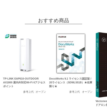
おすすめ商品
TP-LINK EAP610-OUTDOOR
DocuWorks 9.1 ライセンス認証版 /
AX1800 屋内外対応Wi-Fi 6アクセス
20ライセンス（SDWL551B）★在庫
ポイント
限り★
参考上代
オープン
参考上代
オープン
Vectorwo
ドアロン