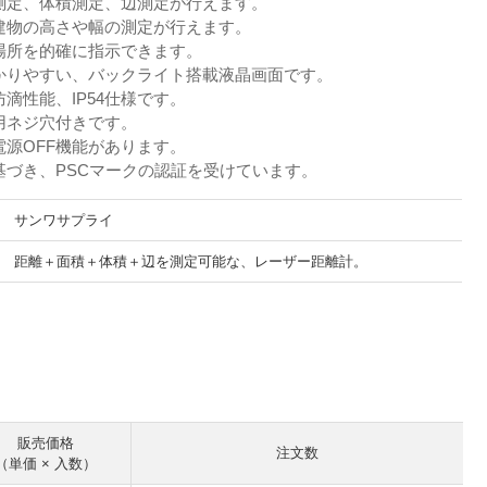
測定、体積測定、辺測定が行えます。
建物の高さや幅の測定が行えます。
場所を的確に指示できます。
かりやすい、バックライト搭載液晶画面です。
滴性能、IP54仕様です。
用ネジ穴付きです。
電源OFF機能があります。
基づき、PSCマークの認証を受けています。
サンワサプライ
距離＋面積＋体積＋辺を測定可能な、レーザー距離計。
。
販売価格
注文数
（単価 × 入数）