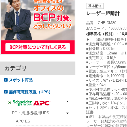
基本配送
レーザー距離計
品番
CHE-DM80
JANコード
496988788
標準価格（税別）
16,
▶ 【商品説明/仕様等
■測定可能距離：0.05～8
■解像度：0.001m
■測定精度：±2mm ※1
■測定速度：0.5秒
■レーザー：波長650nm
■レーザー直径：約5mm
カテゴリ
■電源：単三アルカリ乾電
■電池寿命：約10000回
スポット商品
■サイズ：W47×D114×H
■重量：94g
■使用可能温度：-5～40
無停電電源装置（UPS）
■保存可能温度：-20～6
■自動OFF機能：180秒
■三脚ネジ穴：1/4インチ
■セット内容：本体、ス
証書
PC・周辺機器用UPS
■※1 本製品の測定精
APC ES
レーザー距離計の測定精
レーザー距離計の測定精