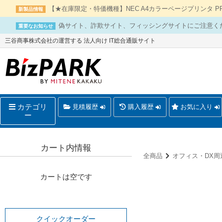
【★在庫限定・特価機種】NEC A4カラーページプリンタ PR-L
新製品情報
偽サイト、詐欺サイト、フィッシングサイトにご注意く
重要なお知らせ
三谷商事株式会社の運営する 法人向け IT総合通販サイト
カテゴリ
見積履歴
購入履歴
お気に入り
ー
カート内情報
全商品
オフィス・DX周
カートは空です
クイックオーダー