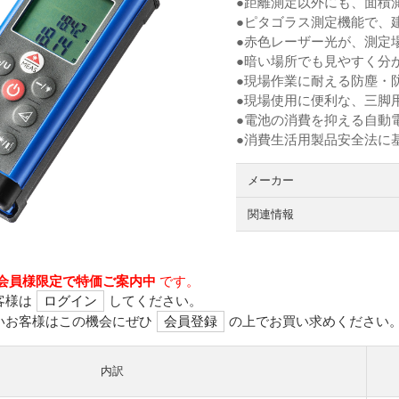
●距離測定以外にも、面積
●ピタゴラス測定機能で、
●赤色レーザー光が、測定
●暗い場所でも見やすく分
●現場作業に耐える防塵・防
●現場使用に便利な、三脚
●電池の消費を抑える自動
●消費生活用製品安全法に
メーカー
関連情報
会員様限定で特価ご案内中
です。
客様は
ログイン
してください。
いお客様はこの機会にぜひ
会員登録
の上でお買い求めください
内訳