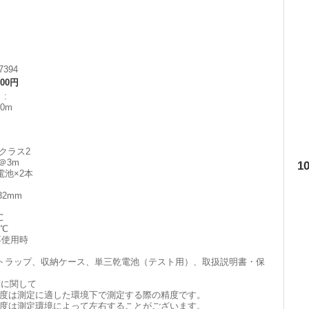
7394
800円
】
0m
/クラス2
＠3m
1
池×2本
32mm
℃
0℃
不使用時
トラップ、収納ケース、単三乾電池（テスト用）、取扱説明書・保
度に関して
度は測定に適した環境下で測定する際の精度です。
度は測定環境によって左右することがございます。