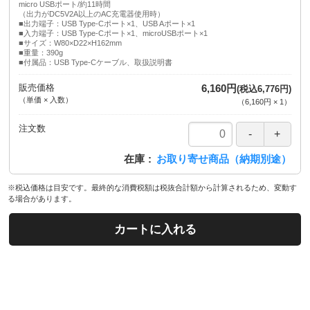
micro USBポート/約11時間
（出力がDC5V2A以上のAC充電器使用時）
■出力端子：USB Type-Cポート×1、USB Aポート×1
■入力端子：USB Type-Cポート×1、microUSBポート×1
■サイズ：W80×D22×H162mm
■重量：390g
■付属品：USB Type-Cケーブル、取扱説明書
販売価格
6,160円
(税込6,776円)
（単価 × 入数）
（
6,160円
×
1
）
注文数
在庫
お取り寄せ商品（納期別途）
※税込価格は目安です。最終的な消費税額は税抜合計額から計算されるため、変動す
る場合があります。
カートに入れる