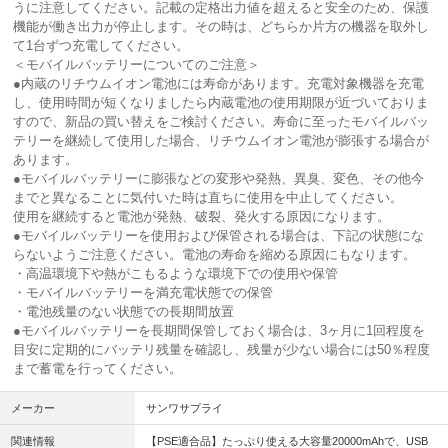
うに注意してください。記載の定格出力値を超えると安全のため、保護
機能が働き出力が停止します。その時は、どちらか片方の機器を取外し
て1台ずつ充電してください。
＜モバイルバッテリーについてのご注意＞
●内蔵のリチウムイオン電池には寿命があります。充電対象機器を充電
し、使用時間が短くなりましたら内蔵電池の使用期限が近づいておりま
すので、新品の買い替えをご検討ください。寿命に至ったモバイルバッ
テリーを継続して使用した場合、リチウムイオン電池が膨張する場合が
あります。
●モバイルバッテリーに膨張などの変形や発熱、異臭、変色、その他今
までと異なることに気付いた時は直ちに使用を中止してください。
使用を継続すると電池が発熱、破裂、発火する原因になります。
●モバイルバッテリーを使用および保管される場合は、下記の状態にな
らないようご注意ください。電池の寿命を縮める原因にもなります。
・高温環境下や熱がこもるような環境下での使用や保管
・モバイルバッテリーを満充電状態での保管
・電池残量のない状態での長期間放置
●モバイルバッテリーを長期間保管しておく場合は、3ヶ月に1回程度を
目安に定期的にバッテリ残量を確認し、残量が少ない場合には50％程度
まで蓄電を行ってください。
メーカー
サンワサプライ
関連情報
【PSE適合品】たっぷり使える大容量20000mAhで、USB