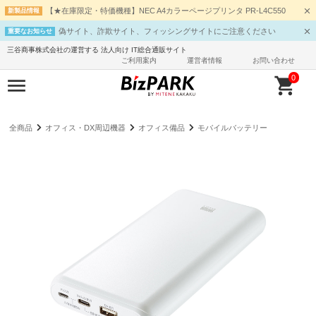
【★在庫限定・特価機種】NEC A4カラーページプリンタ PR-L4C550
新製品情報
偽サイト、詐欺サイト、フィッシングサイトにご注意ください
重要なお知らせ
三谷商事株式会社の運営する 法人向け IT総合通販サイト
ご利用案内
運営者情報
お問い合わせ
0
全商品
オフィス・DX周辺機器
オフィス備品
モバイルバッテリー