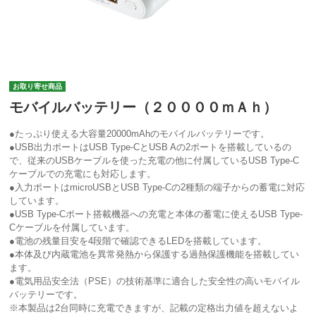
お取り寄せ商品
モバイルバッテリー（２００００ｍＡｈ）
●たっぷり使える大容量20000mAhのモバイルバッテリーです。
●USB出力ポートはUSB Type-CとUSB Aの2ポートを搭載しているの
で、従来のUSBケーブルを使った充電の他に付属しているUSB Type-C
ケーブルでの充電にも対応します。
●入力ポートはmicroUSBとUSB Type-Cの2種類の端子からの蓄電に対応
しています。
●USB Type-Cポート搭載機器への充電と本体の蓄電に使えるUSB Type-
Cケーブルを付属しています。
●電池の残量目安を4段階で確認できるLEDを搭載しています。
●本体及び内蔵電池を異常発熱から保護する過熱保護機能を搭載してい
ます。
●電気用品安全法（PSE）の技術基準に適合した安全性の高いモバイル
バッテリーです。
※本製品は2台同時に充電できますが、記載の定格出力値を超えないよ