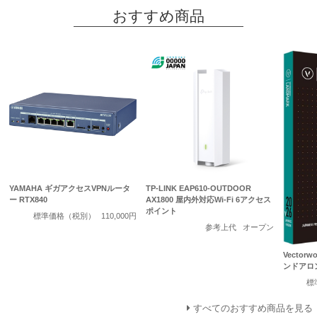
おすすめ商品
YAMAHA ギガアクセスVPNルータ
TP-LINK EAP610-OUTDOOR
ー RTX840
AX1800 屋内外対応Wi-Fi 6アクセス
ポイント
標準価格（税別）
110,000円
参考上代
オープン
Vectorw
ンドアロ
標
すべてのおすすめ商品を見る