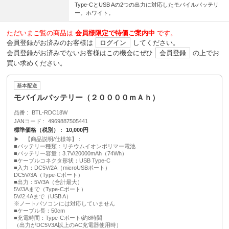
Type-CとUSB Aの2つの出力に対応したモバイルバッテリ
ー。ホワイト。
ただいまご覧の商品は
会員様限定で特価ご案内中
です。
会員登録がお済みのお客様は
ログイン
してください。
会員登録がお済みでないお客様はこの機会にぜひ
会員登録
の上でお
買い求めください。
基本配送
モバイルバッテリー（２００００ｍＡｈ）
品番
BTL-RDC18W
JANコード
4969887505441
標準価格（税別）
10,000円
▶ 【商品説明/仕様等】
■バッテリー種類：リチウムイオンポリマー電池
■バッテリー容量：3.7V/20000mAh（74Wh）
■ケーブルコネクタ形状：USB Type-C
■入力：DC5V/2A（microUSBポート）
DC5V/3A（Type-Cポート）
■出力：5V/3A（合計最大）
5V/3Aまで（Type-Cポート）
5V/2.4Aまで（USB A）
※ノートパソコンには対応していません
■ケーブル長：50cm
■充電時間：Type-Cポート/約8時間
（出力がDC5V3A以上のAC充電器使用時）