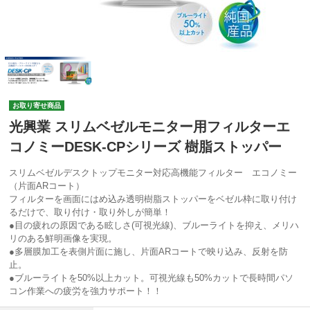
お取り寄せ商品
光興業 スリムベゼルモニター用フィルターエ
コノミーDESK-CPシリーズ 樹脂ストッパー
スリムベゼルデスクトップモニター対応高機能フィルター エコノミー
（片面ARコート）
フィルターを画面にはめ込み透明樹脂ストッパーをベゼル枠に取り付け
るだけで、取り付け・取り外しが簡単！
●目の疲れの原因である眩しさ(可視光線)、ブルーライトを抑え、メリハ
リのある鮮明画像を実現。
●多層膜加工を表側片面に施し、片面ARコートで映り込み、反射を防
止。
●ブルーライトを50%以上カット。可視光線も50%カットで長時間パソ
コン作業への疲労を強力サポート！！