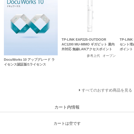
TP-LINK EAP225-OUTDOOR
TP-LINK
AC1200 MU-MIMO ギガビット 屋内
セント埋め
外対応 無線LANアクセスポイント
ポイント
参考上代
オープン
DocuWorks 10 アップグレード ラ
イセンス認証版/1ライセンス
すべてのおすすめ商品を見る
カート内情報
カートは空です