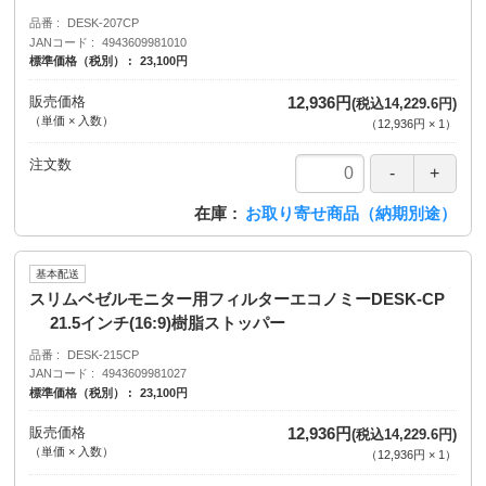
品番
DESK-207CP
JANコード
4943609981010
標準価格（税別）
23,100円
販売価格
12,936円
(税込14,229.6円)
（単価 × 入数）
（
12,936円
×
1
）
注文数
在庫
お取り寄せ商品（納期別途）
基本配送
スリムベゼルモニター用フィルターエコノミーDESK-CP
21.5インチ(16:9)樹脂ストッパー
品番
DESK-215CP
JANコード
4943609981027
標準価格（税別）
23,100円
販売価格
12,936円
(税込14,229.6円)
（単価 × 入数）
（
12,936円
×
1
）