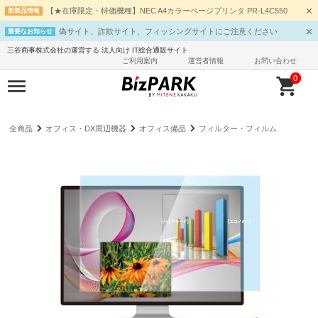
【★在庫限定・特価機種】NEC A4カラーページプリンタ PR-L4C550
新製品情報
偽サイト、詐欺サイト、フィッシングサイトにご注意ください
重要なお知らせ
三谷商事株式会社の運営する 法人向け IT総合通販サイト
ご利用案内
運営者情報
お問い合わせ
0
全商品
オフィス・DX周辺機器
オフィス備品
フィルター・フィルム