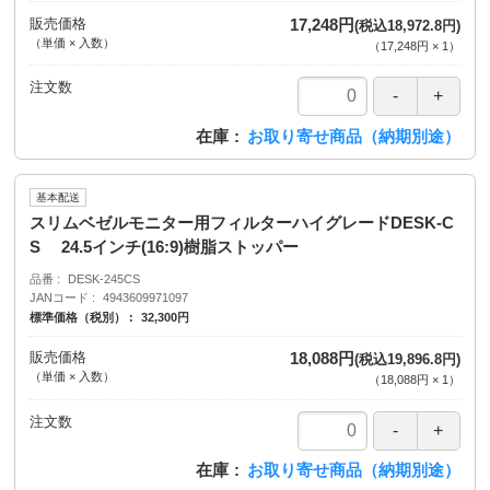
販売価格
17,248円
(税込18,972.8円)
（単価 × 入数）
（
17,248円
×
1
）
注文数
在庫
お取り寄せ商品（納期別途）
基本配送
スリムベゼルモニター用フィルターハイグレードDESK-C
S 24.5インチ(16:9)樹脂ストッパー
品番
DESK-245CS
JANコード
4943609971097
標準価格（税別）
32,300円
販売価格
18,088円
(税込19,896.8円)
（単価 × 入数）
（
18,088円
×
1
）
注文数
在庫
お取り寄せ商品（納期別途）