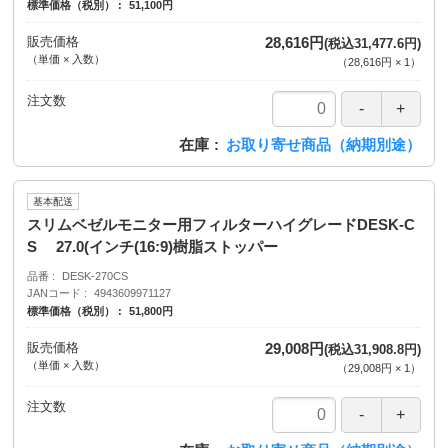
標準価格（税別）
51,100円
販売価格
28,616円
(税込31,477.6円)
（単価 × 入数）
（
28,616円
×
1
）
注文数
在庫
お取り寄せ商品（納期別途）
基本配送
スリムベゼルモニター用フィルターハイグレードDESK-C
S 27.0(インチ(16:9)樹脂ストッパー
品番
DESK-270CS
JANコード
4943609971127
標準価格（税別）
51,800円
販売価格
29,008円
(税込31,908.8円)
（単価 × 入数）
（
29,008円
×
1
）
注文数