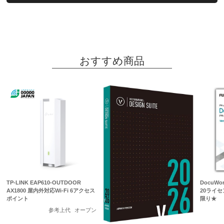
おすすめ商品
TP-LINK EAP610-OUTDOOR
DocuWo
AX1800 屋内外対応Wi-Fi 6アクセス
20ライセ
ポイント
限り★
参考上代
オープン