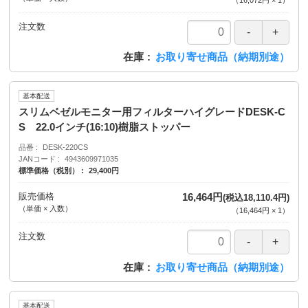
（
16,072円
×
1
）
注文数
在庫
お取り寄せ商品（納期別途）
基本配送
スリムベゼルモニター用フィルターハイグレードDESK-C
S 22.0インチ(16:10)樹脂ストッパー
品番
DESK-220CS
JANコード
4943609971035
標準価格（税別）
29,400円
販売価格
16,464円
(税込18,110.4円)
（単価 × 入数）
（
16,464円
×
1
）
注文数
在庫
お取り寄せ商品（納期別途）
基本配送