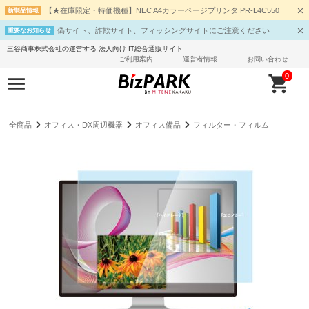
【★在庫限定・特価機種】NEC A4カラーページプリンタ PR-L4C550
新製品情報
偽サイト、詐欺サイト、フィッシングサイトにご注意ください
重要なお知らせ
三谷商事株式会社の運営する 法人向け IT総合通販サイト
ご利用案内
運営者情報
お問い合わせ
0
全商品
オフィス・DX周辺機器
オフィス備品
フィルター・フィルム