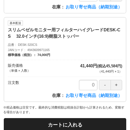
在庫
お取り寄せ商品（納期別途）
基本配送
スリムベゼルモニター用フィルターハイグレードDESK-C
S 32.0インチ(16:9)樹脂ストッパー
品番
DESK-320CS
JANコード
4943609971165
標準価格（税別）
74,000円
販売価格
41,440円
(税込45,584円)
（単価 × 入数）
（
41,440円
×
1
）
注文数
在庫
お取り寄せ商品（納期別途）
※税込価格は目安です。最終的な消費税額は税抜合計額から計算されるため、変動す
る場合があります。
カートに入れる