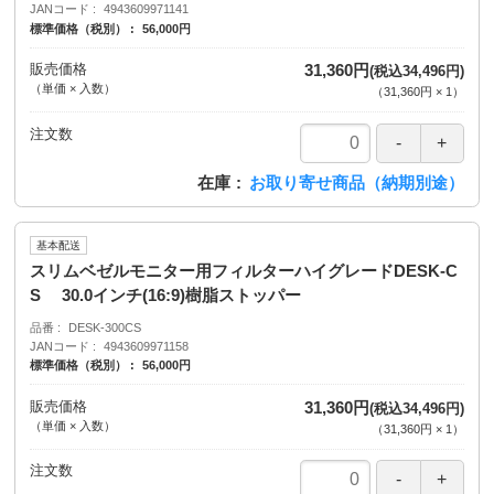
JANコード
4943609971141
標準価格（税別）
56,000円
販売価格
31,360円
(税込34,496円)
（単価 × 入数）
（
31,360円
×
1
）
注文数
在庫
お取り寄せ商品（納期別途）
基本配送
スリムベゼルモニター用フィルターハイグレードDESK-C
S 30.0インチ(16:9)樹脂ストッパー
品番
DESK-300CS
JANコード
4943609971158
標準価格（税別）
56,000円
販売価格
31,360円
(税込34,496円)
（単価 × 入数）
（
31,360円
×
1
）
注文数