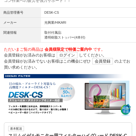
コン作業への疲労を強力サポート！！
商品管理番号
DESK-CS
メーカー
光興業/HIKARI
関連情報
取付付属品:
透明樹脂ストッパー(4本付)
ただいまご覧の商品は
会員様限定で特価ご案内中
です。
会員登録がお済みのお客様は
ログイン
してください。
会員登録がお済みでないお客様はこの機会にぜひ
会員登録
の上でお
買い求めください。
基本配送
スリムベゼルモニター用フィルターハイグレード DESK-C