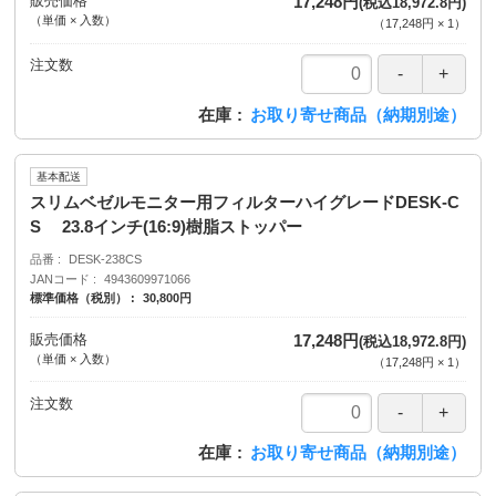
販売価格
17,248円
(税込18,972.8円)
（単価 × 入数）
（
17,248円
×
1
）
注文数
在庫
お取り寄せ商品（納期別途）
基本配送
スリムベゼルモニター用フィルターハイグレードDESK-C
S 23.8インチ(16:9)樹脂ストッパー
品番
DESK-238CS
JANコード
4943609971066
標準価格（税別）
30,800円
販売価格
17,248円
(税込18,972.8円)
（単価 × 入数）
（
17,248円
×
1
）
注文数
在庫
お取り寄せ商品（納期別途）