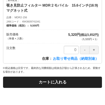
基本配送
覗き見防止フィルター MDR２モバイル 15.6インチ(16:9)
マグネット式
品番
MDR2-156
JANコード
4943609741041
標準価格（税別）
9,500円
販売価格
5,320円
(税込5,852円)
（単価 × 入数）
（
5,320円
×
1
）
注文数
在庫
お取り寄せ商品（納期別途）
※税込価格は目安です。最終的な消費税額は税抜合計額から計算されるため、変動す
る場合があります。
カートに入れる