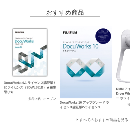
おすすめ商品
DocuWorks 9.1 ライセンス認証版 /
20ライセンス（SDWL551B）★在庫
DMM アイ
限り★
Dryer 
ー ホワイ
参考上代
オープン
DocuWorks 10 アップグレード ラ
イセンス認証版/5ライセンス
すべてのおすすめ商品を見る