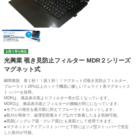
お取り寄せ商品
光興業 覗き見防止フィルター MDR２シリーズ
マグネット式
瞬間着脱 着１秒！！脱１秒！！マグネット式覗き見防止フィルター。
ブルーライト28%以上カットで機器に優しいフェライト系マグネットス
トッパーを採用。
MDRは、液晶表示面よりフィルター長が広くなっています。
MDR2は、液晶表示面とフィルターの横幅が同じになっています。
●モアレの発生を最大限に抑えてブルーライトもカットします。
●取付が簡単で、超薄型密着タイプなので装着したまま収納可能。
●両面(ノングレア面・クレア面)とも表面として使用できます。
●マグネット＋アイアンストッパーと下部にはツメ型ストッパーで安定
した取付が可能。