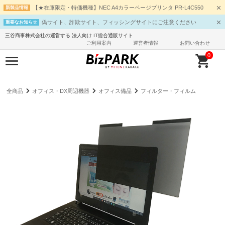
【★在庫限定・特価機種】NEC A4カラーページプリンタ PR-L4C550
新製品情報
偽サイト、詐欺サイト、フィッシングサイトにご注意ください
重要なお知らせ
三谷商事株式会社の運営する 法人向け IT総合通販サイト
ご利用案内
運営者情報
お問い合わせ
0
全商品
オフィス・DX周辺機器
オフィス備品
フィルター・フィルム