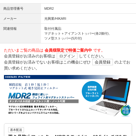
商品管理番号
MDR2
メーカー
光興業/HIKARI
関連情報
取付付属品:
マグネット＋アイアンストッパー(各2個付)、
ツメ型ストッパー(5片付)
ただいまご覧の商品は
会員様限定で特価ご案内中
です。
会員登録がお済みのお客様は
ログイン
してください。
会員登録がお済みでないお客様はこの機会にぜひ
会員登録
の上でお
買い求めください。
基本配送