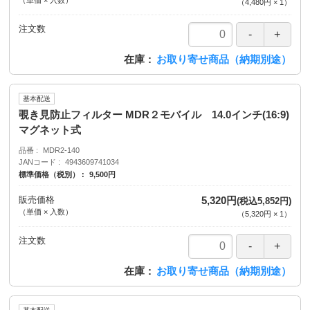
（単価 × 入数）
（
4,480円
×
1
）
注文数
在庫
お取り寄せ商品（納期別途）
基本配送
覗き見防止フィルター MDR２モバイル 14.0インチ(16:9)
マグネット式
品番
MDR2-140
JANコード
4943609741034
標準価格（税別）
9,500円
販売価格
5,320円
(税込5,852円)
（単価 × 入数）
（
5,320円
×
1
）
注文数
在庫
お取り寄せ商品（納期別途）