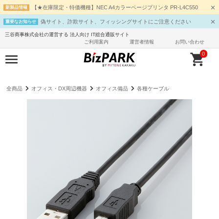
【★在庫限定・特価機種】NEC A4カラーページプリンタ PR-L4C550
新製品情報
偽サイト、詐欺サイト、フィッシングサイトにご注意ください
重要なお知らせ
三谷商事株式会社の運営する 法人向け IT総合通販サイト
ご利用案内
運営者情報
お問い合わせ
0
全商品
オフィス・DX周辺機器
オフィス備品
各種ケーブル