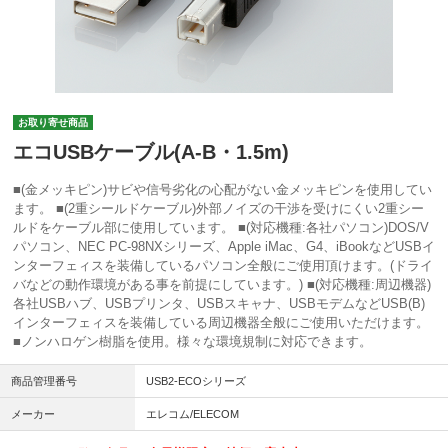
お取り寄せ商品
エコUSBケーブル(A-B・1.5m)
■(金メッキピン)サビや信号劣化の心配がない金メッキピンを使用してい
ます。 ■(2重シールドケーブル)外部ノイズの干渉を受けにくい2重シー
ルドをケーブル部に使用しています。 ■(対応機種:各社パソコン)DOS/V
パソコン、NEC PC-98NXシリーズ、Apple iMac、G4、iBookなどUSBイ
ンターフェィスを装備しているパソコン全般にご使用頂けます。(ドライ
バなどの動作環境がある事を前提にしています。) ■(対応機種:周辺機器)
各社USBハブ、USBプリンタ、USBスキャナ、USBモデムなどUSB(B)
インターフェィスを装備している周辺機器全般にご使用いただけます。
■ノンハロゲン樹脂を使用。様々な環境規制に対応できます。
商品管理番号
USB2-ECOシリーズ
メーカー
エレコム/ELECOM