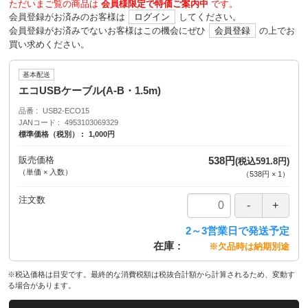
ただいまご覧の商品は
会員様限定で特価ご案内中
です。
会員登録がお済みのお客様は
ログイン
してください。
会員登録がお済みでないお客様はこの機会にぜひ
会員登録
の上でお
買い求めください。
基本配送
エコUSBケーブル(A-B・1.5m)
品番
USB2-ECO15
JANコード
4953103069329
標準価格（税別）
1,000円
販売価格
538円
(税込591.8円)
（単価 × 入数）
（
538円
×
1
）
注文数
2～3営業日で発送予定
在庫
※欠品時は納期別途
※税込価格は目安です。最終的な消費税額は税抜合計額から計算されるため、変動す
る場合があります。