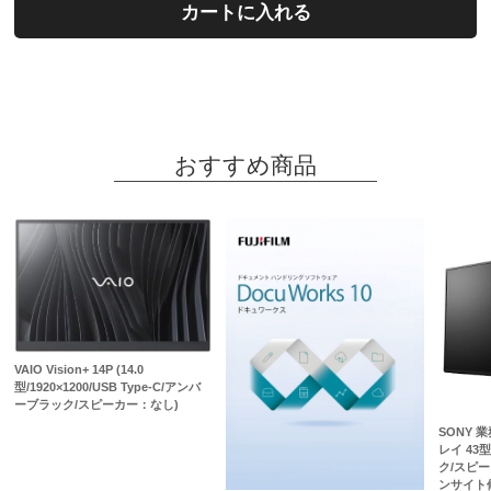
カートに入れる
おすすめ商品
VAIO Vision+ 14P (14.0
型/1920×1200/USB Type-C/アンバ
ーブラック/スピーカー：なし)
SONY 
レイ 43型/
ク/スピ
ンサイト