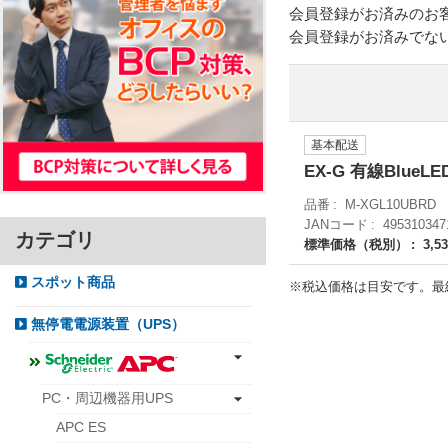
会員登録がお済みのお
会員登録がお済みでな
基本配送
EX-G 有線Blue
品番
M-XGL10UBRD
JANコード
495310347
カテゴリ
標準価格（税別）
3,5
スポット商品
※税込価格は目安です。最
無停電電源装置（UPS）
PC・周辺機器用UPS
APC ES