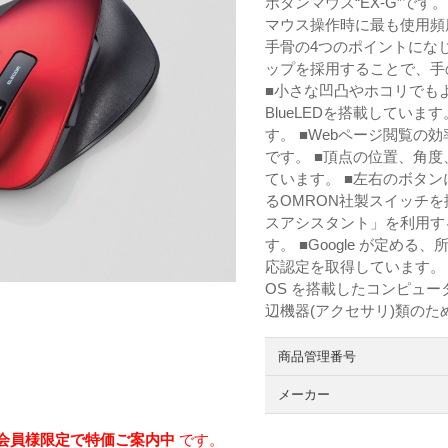
ボタンマウス“EX-G”で
マウス操作時に最も使用頻
手骨の4つのポイントにな
ップを採用することで、手
■小さな凹凸やホコリでも
BlueLEDを搭載していま
す。 ■Webページ閲覧
です。 ■頂点の位置、角
ています。 ■左右のボタ
るOMRON社製スイッチ
スアシスタント」を利用す
す。 ■Google が定める
応認定を取得しています。「Work
OS を搭載したコンピュータ
辺機器(アクセサリ)類の
商品管理番号
メーカー
会員様限定で特価ご案内中
です。