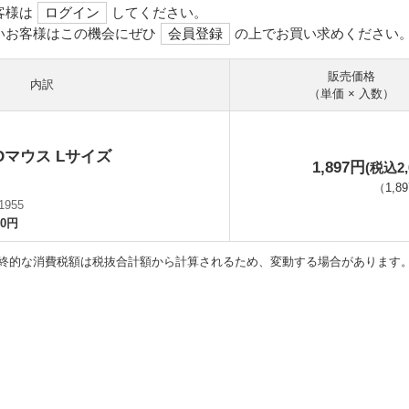
客様は
ログイン
してください。
いお客様はこの機会にぜひ
会員登録
の上でお買い求めください
販売価格
内訳
（単価 × 入数）
LEDマウス Lサイズ
1,897円
(税込2,
（
1,8
1955
30円
終的な消費税額は税抜合計額から計算されるため、変動する場合があります