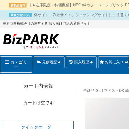
【★在庫限定・特価機種】NEC A4カラーページプリンタ PR-L
新製品情報
偽サイト、詐欺サイト、フィッシングサイトにご注意く
重要なお知らせ
三谷商事株式会社の運営する 法人向け IT総合通販サイト
カテゴリ
見積履歴
購入履歴
お気に入り
ー
カート内情報
全商品
オフィス・DX周
カートは空です
クイックオーダー