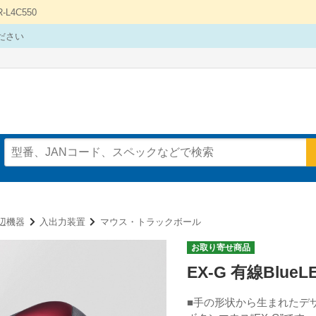
4C550
ださい
辺機器
入出力装置
マウス・トラックボール
お取り寄せ商品
EX-G 有線Blu
■手の形状から生まれたデ