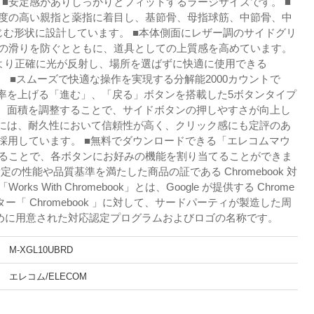
す。 ■安定感がありしっかりとフィットするラージサイズです。 ■
度の高い親指と薬指に着目し、基節骨、母指球筋、中節骨、中
じむ形状に設計しています。 ■本体側面にレザー調のサイドグリ
の滑りを防ぐとともに、道具としての上質感を高めています。
より正確に光が反射し、場所を選ばずに快適に使用できる
す。 ■スムーズで快適な操作を実現する分解能2000カウントで
の効率を上げる「進む」、「戻る」ボタンを搭載した5ボタンタイプ
度、面積を調整することで、サイドボタンの押しやすさが向上し
ンには、耐久性において信頼性が高く、クリック感にも定評のあ
を採用しています。 ■無料でダウンロードできる「エレコムマウ
ることで、各ボタンにお好みの機能を割り当てることができま
、所定の性能や品質基準を満たした商品の証である Chromebook 対
s With Chromebook」とは、Google が提供する Chrome
ー「 Chromebook 」に対して、サードパーティが製造した周
ために用意された対応認定プログラムおよびロゴの名称です。
M-XGL10UBRD
エレコム/ELECOM