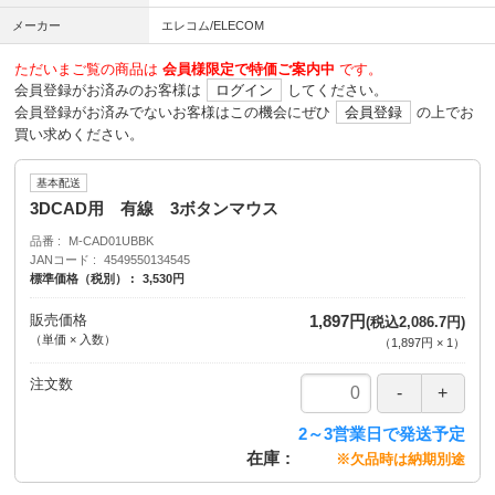
メーカー
エレコム/ELECOM
ただいまご覧の商品は
会員様限定で特価ご案内中
です。
会員登録がお済みのお客様は
ログイン
してください。
会員登録がお済みでないお客様はこの機会にぜひ
会員登録
の上でお
買い求めください。
基本配送
3DCAD用 有線 3ボタンマウス
品番
M-CAD01UBBK
JANコード
4549550134545
標準価格（税別）
3,530円
販売価格
1,897円
(税込2,086.7円)
（単価 × 入数）
（
1,897円
×
1
）
注文数
2～3営業日で発送予定
在庫
※欠品時は納期別途