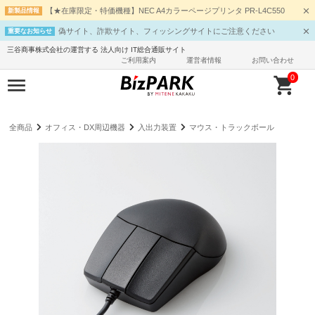
【★在庫限定・特価機種】NEC A4カラーページプリンタ PR-L4C550
新製品情報
偽サイト、詐欺サイト、フィッシングサイトにご注意ください
重要なお知らせ
三谷商事株式会社の運営する 法人向け IT総合通販サイト
ご利用案内
運営者情報
お問い合わせ
0
全商品
オフィス・DX周辺機器
入出力装置
マウス・トラックボール