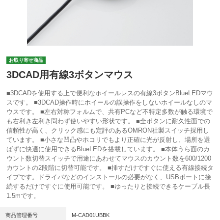
お取り寄せ商品
3DCAD用有線3ボタンマウス
■3DCADを使用する上で便利なホイールレスの有線3ボタンBlueLEDマウ
スです。 ■3DCAD操作時にホイールの誤操作をしないホイールなしのマ
ウスです。 ■左右対称フォルムで、共有PCなど不特定多数が触る環境で
も右利き左利き問わず使いやすい形状です。 ■全ボタンに耐久性面での
信頼性が高く、クリック感にも定評のあるOMRON社製スイッチ採用し
ています。 ■小さな凹凸やホコリでもより正確に光が反射し、場所を選
ばずに快適に使用できるBlueLEDを搭載しています。 ■本体うら面のカ
ウント数切替スイッチで用途にあわせてマウスのカウント数を600/1200
カウントの2段階に切替可能です。 ■挿すだけですぐに使える有線接続タ
イプです。ドライバなどのインストールの必要がなく、USBポートに接
続するだけですぐに使用可能です。 ■ゆったりと接続できるケーブル長
1.5mです。
商品管理番号
M-CAD01UBBK