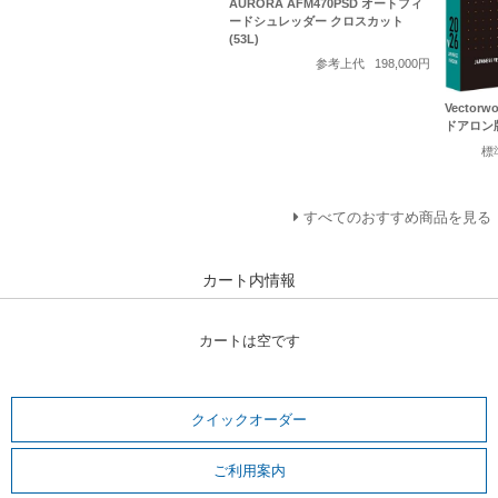
AURORA AFM470PSD オートフィ
ードシュレッダー クロスカット
(53L)
参考上代
198,000円
Vectorwo
ドアロン
標
すべてのおすすめ商品を見る
カート内情報
カートは空です
クイックオーダー
ご利用案内