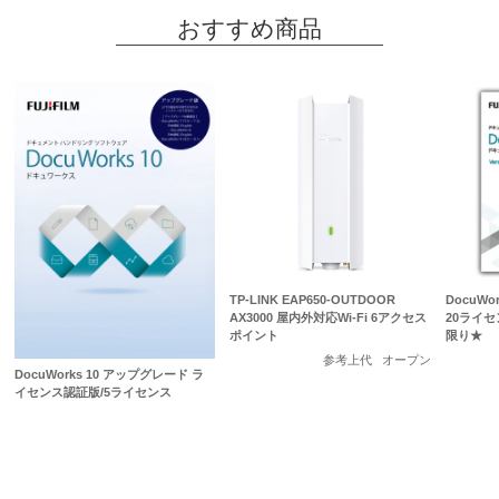
おすすめ商品
TP-LINK EAP650-OUTDOOR
DocuWo
AX3000 屋内外対応Wi-Fi 6アクセス
20ライセ
ポイント
限り★
参考上代
オープン
DocuWorks 10 アップグレード ラ
イセンス認証版/5ライセンス