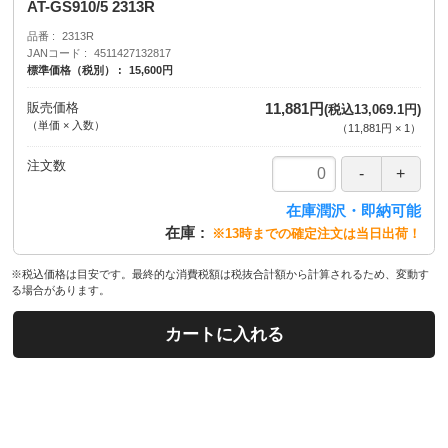
AT-GS910/5 2313R
品番
2313R
JANコード
4511427132817
標準価格（税別）
15,600円
販売価格
11,881円
(税込13,069.1円)
（単価 × 入数）
（
11,881円
×
1
）
注文数
在庫潤沢・即納可能
在庫
※13時までの確定注文は当日出荷！
※税込価格は目安です。最終的な消費税額は税抜合計額から計算されるため、変動す
る場合があります。
カートに入れる