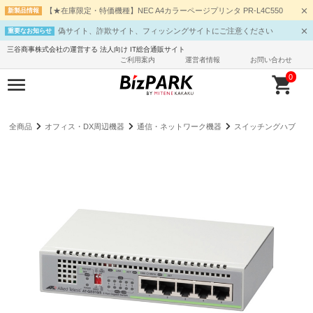
【★在庫限定・特価機種】NEC A4カラーページプリンタ PR-L4C550
新製品情報
偽サイト、詐欺サイト、フィッシングサイトにご注意ください
重要なお知らせ
三谷商事株式会社の運営する 法人向け IT総合通販サイト
ご利用案内
運営者情報
お問い合わせ
0
全商品
オフィス・DX周辺機器
通信・ネットワーク機器
スイッチングハブ