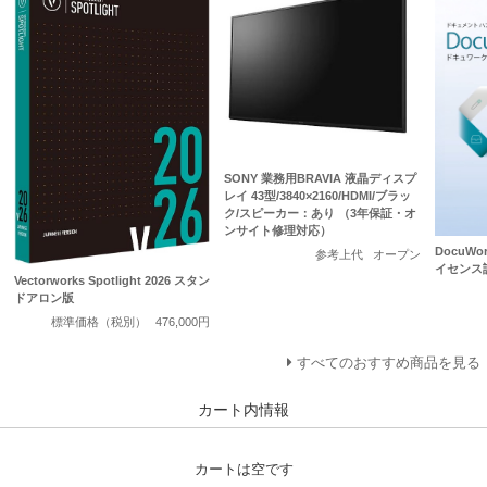
SONY 業務用BRAVIA 液晶ディスプ
レイ 43型/3840×2160/HDMI/ブラッ
ク/スピーカー：あり （3年保証・オ
ンサイト修理対応）
DocuWo
参考上代
オープン
イセンス
Vectorworks Spotlight 2026 スタン
ドアロン版
標準価格（税別）
476,000円
すべてのおすすめ商品を見る
カート内情報
カートは空です