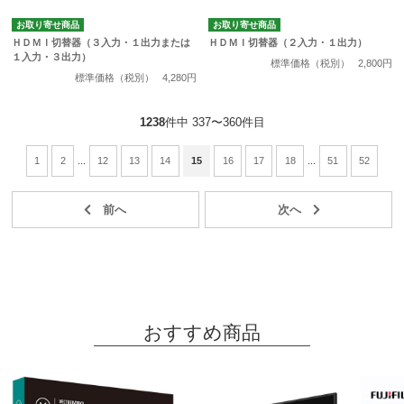
お取り寄せ商品
お取り寄せ商品
ＨＤＭＩ切替器（３入力・１出力または
ＨＤＭＩ切替器（２入力・１出力）
１入力・３出力）
標準価格（税別）
2,800円
標準価格（税別）
4,280円
1238
件中 337〜360件目
1
2
...
12
13
14
15
16
17
18
...
51
52
おすすめ商品