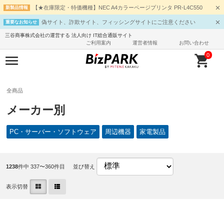
【★在庫限定・特価機種】NEC A4カラーページプリンタ PR-L4C550
新製品情報
偽サイト、詐欺サイト、フィッシングサイトにご注意ください
重要なお知らせ
三谷商事株式会社の運営する 法人向け IT総合通販サイト
ご利用案内
運営者情報
お問い合わせ
0
全商品
メーカー別
PC・サーバー・ソフトウェア
周辺機器
家電製品
1238
件中 337〜360件目
並び替え
表示切替